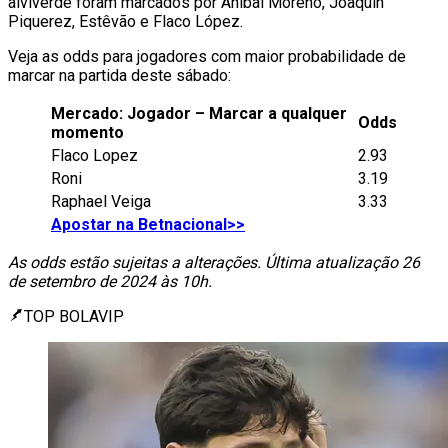
alviverde foram marcados por Anibal Moreno, Joaquín
Piquerez, Estêvão e Flaco López.
Veja as odds para jogadores com maior probabilidade de
marcar na partida deste sábado:
Mercado: Jogador – Marcar a qualquer
Odds
momento
Flaco Lopez
2.93
Roni
3.19
Raphael Veiga
3.33
Apostar na Betnacional>>
As odds estão sujeitas a alterações. Última atualização 26
de setembro de 2024 às 10h.
TOP BOLAVIP