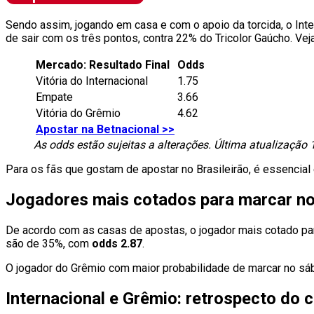
Sendo assim, jogando em casa e com o apoio da torcida, o Int
de sair com os três pontos, contra 22% do Tricolor Gaúcho. Vej
Mercado: Resultado Final
Odds
Vitória do Internacional
1.75
Empate
3.66
Vitória do Grêmio
4.62
Apostar na Betnacional >>
As odds estão sujeitas a alterações. Última atualização
Para os fãs que gostam de apostar no Brasileirão, é essencial
Jogadores mais cotados para marcar no
De acordo com as casas de apostas, o jogador mais cotado par
são de 35%, com
odds 2.87
.
O jogador do Grêmio com maior probabilidade de marcar no s
Internacional e Grêmio: retrospecto do 