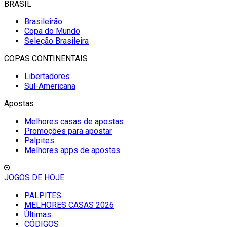
BRASIL
Brasileirão
Copa do Mundo
Seleção Brasileira
COPAS CONTINENTAIS
Libertadores
Sul-Americana
Apostas
Melhores casas de apostas
Promoções para apostar
Palpites
Melhores apps de apostas
JOGOS DE HOJE
PALPITES
MELHORES CASAS 2026
Últimas
CÓDIGOS