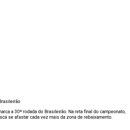
rasileirão
rca a 30ª rodada do Brasileirão. Na reta final do campeonato,
usca se afastar cada vez mais da zona de rebaixamento.