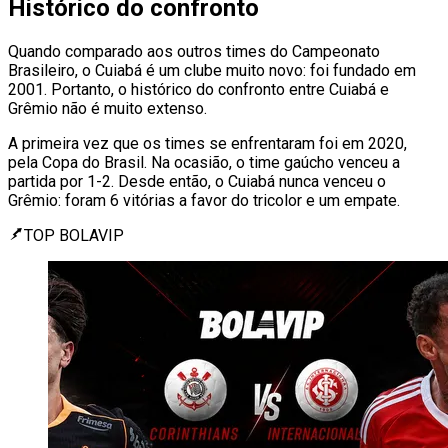
Histórico do confronto
Quando comparado aos outros times do Campeonato
Brasileiro, o Cuiabá é um clube muito novo: foi fundado em
2001. Portanto, o histórico do confronto entre Cuiabá e
Grêmio não é muito extenso.
A primeira vez que os times se enfrentaram foi em 2020,
pela Copa do Brasil. Na ocasião, o time gaúcho venceu a
partida por 1-2. Desde então, o Cuiabá nunca venceu o
Grêmio: foram 6 vitórias a favor do tricolor e um empate.
TOP BOLAVIP