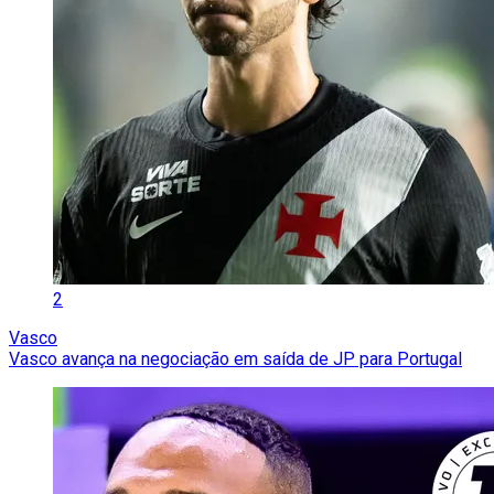
2
Vasco
Vasco avança na negociação em saída de JP para Portugal