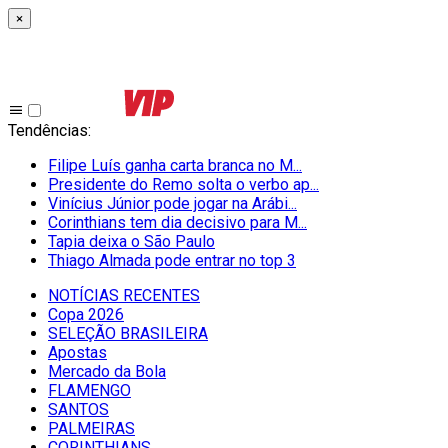
×
Tendências
:
Filipe Luís ganha carta branca no M...
Presidente do Remo solta o verbo ap...
Vinícius Júnior pode jogar na Arábi...
Corinthians tem dia decisivo para M...
Tapia deixa o São Paulo
Thiago Almada pode entrar no top 3
NOTÍCIAS RECENTES
Copa 2026
SELEÇÃO BRASILEIRA
Apostas
Mercado da Bola
FLAMENGO
SANTOS
PALMEIRAS
CORINTHIANS