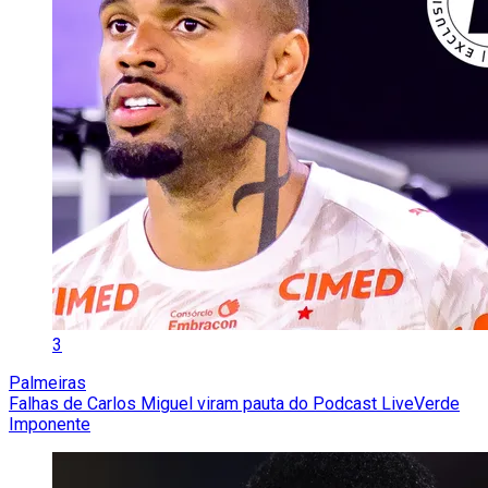
3
Palmeiras
Falhas de Carlos Miguel viram pauta do Podcast LiveVerde
Imponente