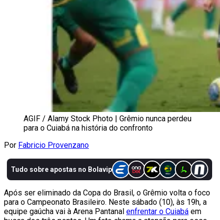
AGIF / Alamy Stock Photo | Grêmio nunca perdeu
para o Cuiabá na história do confronto
Por
Fabricio Provenzano
Após ser eliminado da Copa do Brasil, o Grêmio volta o foco
para o Campeonato Brasileiro. Neste sábado (10), às 19h, a
equipe gaúcha vai à Arena Pantanal
enfrentar o Cuiabá
em