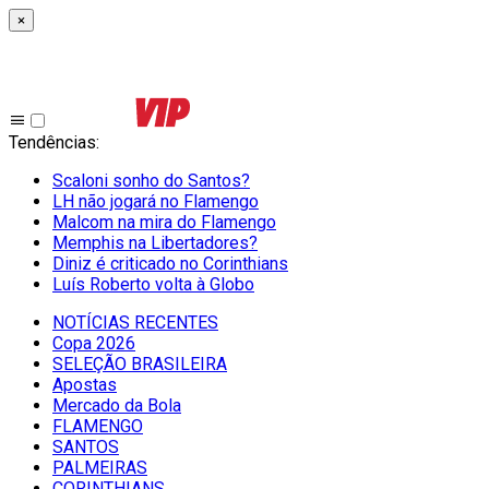
×
Tendências
:
Scaloni sonho do Santos?
LH não jogará no Flamengo
Malcom na mira do Flamengo
Memphis na Libertadores?
Diniz é criticado no Corinthians
Luís Roberto volta à Globo
NOTÍCIAS RECENTES
Copa 2026
SELEÇÃO BRASILEIRA
Apostas
Mercado da Bola
FLAMENGO
SANTOS
PALMEIRAS
CORINTHIANS