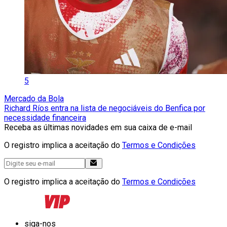
5
Mercado da Bola
Richard Ríos entra na lista de negociáveis do Benfica por
necessidade financeira
Receba as últimas novidades em sua caixa de e-mail
O registro implica a aceitação do
Termos e Condições
O registro implica a aceitação do
Termos e Condições
siga-nos