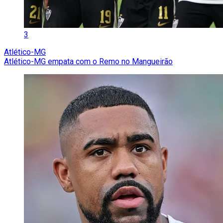
3
Atlético-MG
Atlético-MG empata com o Remo no Mangueirão