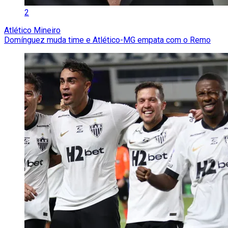
2
Atlético Mineiro
Domínguez muda time e Atlético-MG empata com o Remo