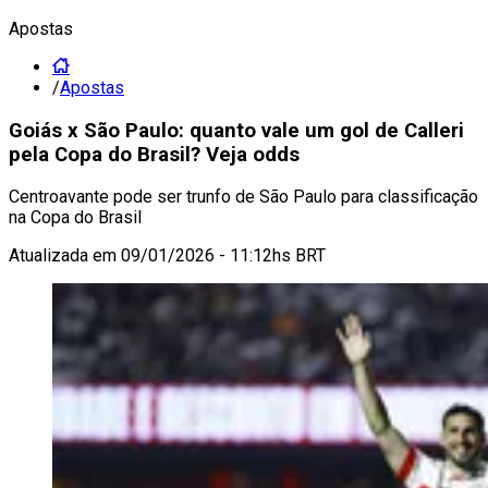
Apostas
/
Apostas
Goiás x São Paulo: quanto vale um gol de Calleri
pela Copa do Brasil? Veja odds
Centroavante pode ser trunfo de São Paulo para classificação
na Copa do Brasil
Atualizada em
09/01/2026 - 11:12hs BRT