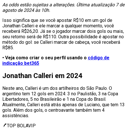
As odds estão sujeitas a alterações. Última atualização 7 de
agosto de 2024 às 10h.
Isso significa que se você apostar R$10 em um gol de
Jonathan Calleri e ele marcar a qualquer momento, você
receberá R$26,20. Já se o jogador marcar dois gols ou mais,
seu retorno será de R$110. Outra possibilidade é apostar no
método do gol: se Calleri marcar de cabeça, você receberá
R$85.
• Veja como criar o seu perfil usando o
código de
indicação bet365
Jonathan Calleri em 2024
Neste ano, Calleri é um dos artilheiros do São Paulo. O
argentino tem 12 gols em 2024: 3 no Paulistão, 3 na Copa
Libertadores, 5 no Brasileirão e 1 na Copa do Brasil.
Atualmente, Calleri está atrás apenas de Luciano, que tem 13
gols. Além dos gols, o centroavante também tem 4
assistências.
TOP BOLAVIP