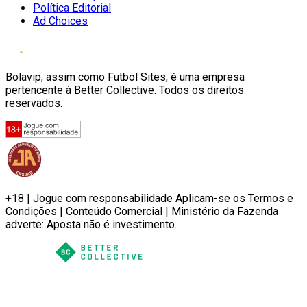
Política Editorial
Ad Choices
Bolavip, assim como Futbol Sites, é uma empresa
pertencente à Better Collective. Todos os direitos
reservados.
+18 | Jogue com responsabilidade Aplicam-se os Termos e
Condições | Conteúdo Comercial | Ministério da Fazenda
adverte: Aposta não é investimento.