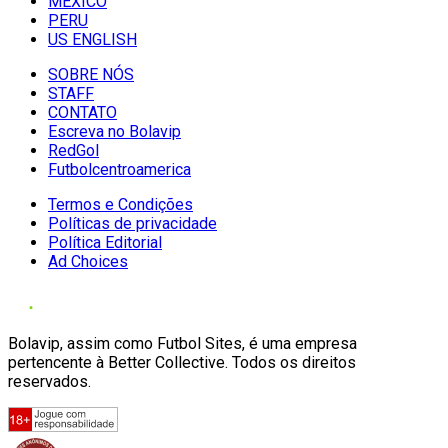
MÉXICO
PERU
US ENGLISH
SOBRE NÓS
STAFF
CONTATO
Escreva no Bolavip
RedGol
Futbolcentroamerica
Termos e Condições
Políticas de privacidade
Política Editorial
Ad Choices
Bolavip, assim como Futbol Sites, é uma empresa
pertencente à Better Collective. Todos os direitos
reservados.