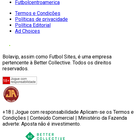
Futbolcentroamerica
Termos e Condições
Políticas de privacidade
Política Editorial
Ad Choices
Bolavip, assim como Futbol Sites, é uma empresa
pertencente à Better Collective. Todos os direitos
reservados.
+18 | Jogue com responsabilidade Aplicam-se os Termos e
Condições | Conteúdo Comercial | Ministério da Fazenda
adverte: Aposta não é investimento.