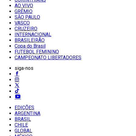
AO VIVO
GRÊMIO
SĀO PAULO
VASCO
CRUZEIRO
INTERNACIONAL
BRASILEIRÃO
Copa do Brasil
FUTEBOL FEMININO
CAMPEONATO LIBERTADORES
siga-nos
EDIÇÕES
ARGENTINA
BRASIL
CHILE
GLOBAL