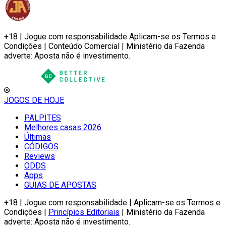
+18 | Jogue com responsabilidade Aplicam-se os Termos e
Condições | Conteúdo Comercial | Ministério da Fazenda
adverte: Aposta não é investimento.
JOGOS DE HOJE
PALPITES
Melhores casas 2026
Últimas
CÓDIGOS
Reviews
ODDS
Apps
GUIAS DE APOSTAS
+18 | Jogue com responsabilidade | Aplicam-se os Termos e
Condições |
Princípios Editoriais
| Ministério da Fazenda
adverte: Aposta não é investimento.