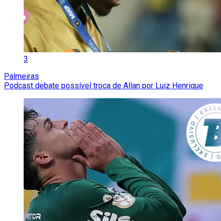
3
Palmeiras
Podcast debate possível troca de Allan por Luiz Henrique