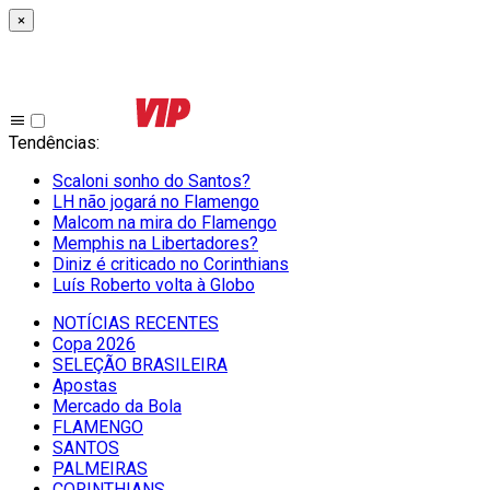
×
Tendências
:
Scaloni sonho do Santos?
LH não jogará no Flamengo
Malcom na mira do Flamengo
Memphis na Libertadores?
Diniz é criticado no Corinthians
Luís Roberto volta à Globo
NOTÍCIAS RECENTES
Copa 2026
SELEÇÃO BRASILEIRA
Apostas
Mercado da Bola
FLAMENGO
SANTOS
PALMEIRAS
CORINTHIANS