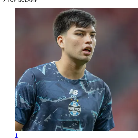
TOP BOLAVIP
1