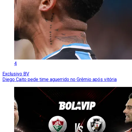
4
Exclusivo BV
Diego Caito pede time aguerrido no Grêmio após vitória