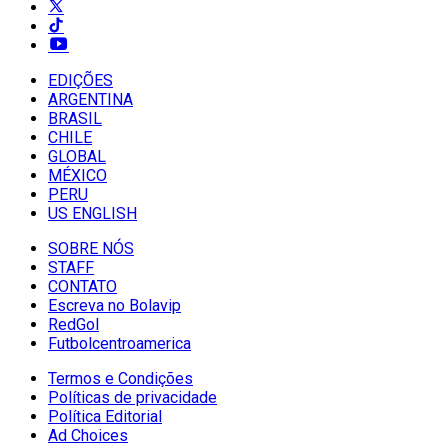
EDIÇÕES
ARGENTINA
BRASIL
CHILE
GLOBAL
MÉXICO
PERU
US ENGLISH
SOBRE NÓS
STAFF
CONTATO
Escreva no Bolavip
RedGol
Futbolcentroamerica
Termos e Condições
Políticas de privacidade
Política Editorial
Ad Choices