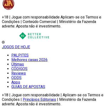
+18 | Jogue com responsabilidade Aplicam-se os Termos e
Condições | Conteúdo Comercial | Ministério da Fazenda
adverte: Aposta não é investimento.
JOGOS DE HOJE
PALPITES
Melhores casas 2026
Últimas
CÓDIGOS
Reviews
ODDS
Apps
GUIAS DE APOSTAS
+18 | Jogue com responsabilidade | Aplicam-se os Termos e
Condições |
Princípios Editoriais
| Ministério da Fazenda
adverte: Aposta não é investimento.