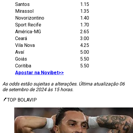
Santos
1.15
Mirassol
1.35
Novorizontino
1.40
Sport Recife
1.70
América-MG
2.65
Ceará
3.00
Vila Nova
4.25
Avaí
5.00
Goiás
5.50
Coritiba
5.50
Apostar na Novibet>>
As odds estão sujeitas a alterações. Última atualização 06
de setembro de 2024 às 15 horas.
TOP BOLAVIP