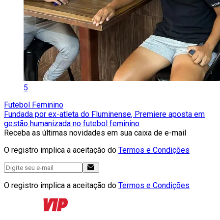
5
Futebol Feminino
Fundada por ex-atleta do Fluminense, Premiere aposta em
gestão humanizada no futebol feminino
Receba as últimas novidades em sua caixa de e-mail
O registro implica a aceitação do
Termos e Condições
O registro implica a aceitação do
Termos e Condições