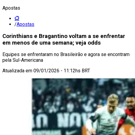
Apostas
/
Apostas
Corinthians e Bragantino voltam a se enfrentar
em menos de uma semana; veja odds
Equipes se enfrentaram no Brasileirão e agora se encontram
pela Sul-Americana
Atualizada em
09/01/2026 - 11:12hs BRT