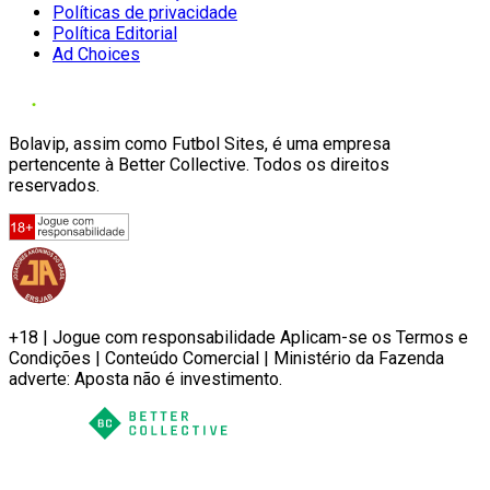
Políticas de privacidade
Política Editorial
Ad Choices
Bolavip, assim como Futbol Sites, é uma empresa
pertencente à Better Collective. Todos os direitos
reservados.
+18 | Jogue com responsabilidade Aplicam-se os Termos e
Condições | Conteúdo Comercial | Ministério da Fazenda
adverte: Aposta não é investimento.