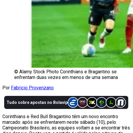
© Alamy Stock Photo Corinthians e Bragantino se
enfrentam duas vezes em menos de uma semana
Por
Fabricio Provenzano
Corinthians e Red Bull Bragantino têm um novo encontro
marcado: após se enfrentarem neste sábado (10), pelo
Campeonato Brasileiro, as equipes voltam a se encontrar três