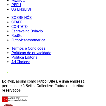
MÉXICO
PERU
US ENGLISH
SOBRE NÓS
STAFF
CONTATO
Escreva no Bolavip
RedGol
Futbolcentroamerica
Termos e Condições
Políticas de privacidade
Política Editorial
Ad Choices
Bolavip, assim como Futbol Sites, é uma empresa
pertencente à Better Collective. Todos os direitos
reservados.