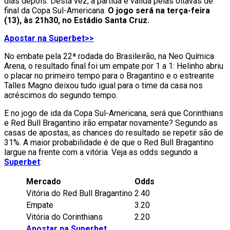
dias depois. Desta vez, a partida é válida pelas oitavas de
final da Copa Sul-Americana.
O jogo será na terça-feira
(13), às 21h30, no Estádio Santa Cruz.
Apostar na Superbet>>
No embate pela 22ª rodada do Brasileirão, na Neo Química
Arena, o resultado final foi um empate por 1 a 1: Helinho abriu
o placar no primeiro tempo para o Bragantino e o estreante
Talles Magno deixou tudo igual para o time da casa nos
acréscimos do segundo tempo.
E no jogo de ida da Copa Sul-Americana, será que Corinthians
e Red Bull Bragantino irão empatar novamente? Segundo as
casas de apostas, as chances do resultado se repetir são de
31%. A maior probabilidade é de que o Red Bull Bragantino
largue na frente com a vitória. Veja as odds segundo a
Superbet
:
Mercado
Odds
Vitória do Red Bull Bragantino
2.40
Empate
3.20
Vitória do Corinthians
2.20
Apostar na Superbet