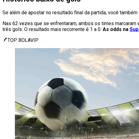
Se além de apostar no resultado final da partida, você também
Nas 62 vezes que se enfrentaram, ambos os times marcaram e
três gols. O resultado mais recorrente é 1 a 0.
As odds na
Sup
TOP BOLAVIP