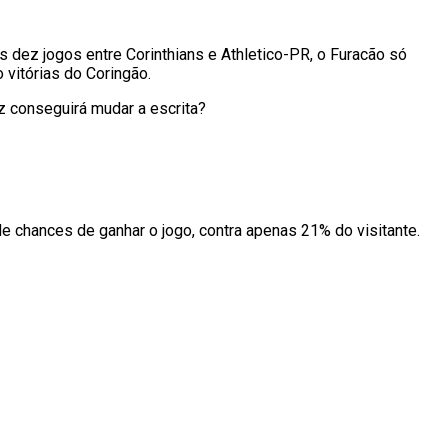
 dez jogos entre Corinthians e Athletico-PR, o Furacão só
 vitórias do Coringão.
ez conseguirá mudar a escrita?
de chances de ganhar o jogo, contra apenas 21% do visitante.