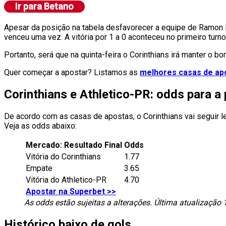
Apesar da posição na tabela desfavorecer a equipe de Ramon Di
venceu uma vez. A vitória por 1 a 0 aconteceu no primeiro turno
Portanto, será que na quinta-feira o Corinthians irá manter o 
Quer começar a apostar? Listamos as
melhores casas de ap
Corinthians e Athletico-PR: odds para a 
De acordo com as casas de apostas, o Corinthians vai seguir 
Veja as odds abaixo:
Mercado: Resultado Final
Odds
Vitória do Corinthians
1.77
Empate
3.65
Vitória do Athletico-PR
4.70
Apostar na Superbet >>
As odds estão sujeitas a alterações. Última atualização
Histórico baixo de gols