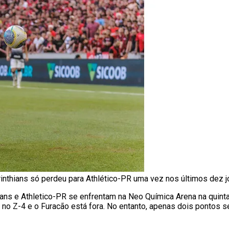
rinthians só perdeu para Athlético-PR uma vez nos últimos dez 
ians e Athletico-PR se enfrentam na Neo Química Arena na quinta-
 no Z-4 e o Furacão está fora. No entanto, apenas dois pontos 