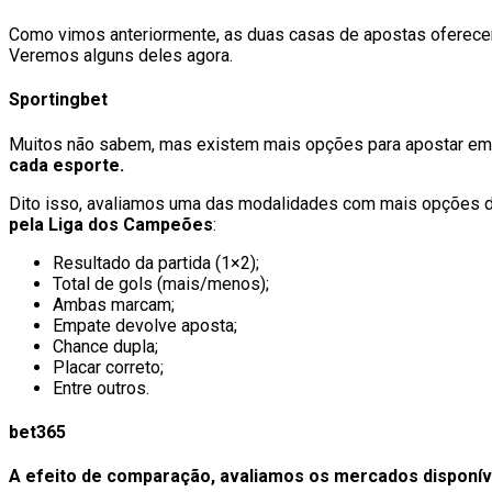
Como vimos anteriormente, as duas casas de apostas oferece
Veremos alguns deles agora.
Sportingbet
Muitos não sabem, mas existem mais opções para apostar em u
cada esporte.
Dito isso, avaliamos uma das modalidades com mais opções de 
pela Liga dos Campeões
:
Resultado da partida (1×2);
Total de gols (mais/menos);
Ambas marcam;
Empate devolve aposta;
Chance dupla;
Placar correto;
Entre outros.
bet365
A efeito de comparação, avaliamos os mercados disponív