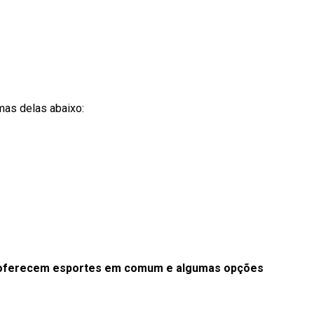
mas delas abaixo:
s oferecem esportes em comum e algumas opções