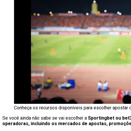
Conheça os recursos disponíveis para escolher apostar 
Se você ainda não sabe se vai escolher a
Sportingbet ou bet
operadoras, incluindo os mercados de apostas, promoções