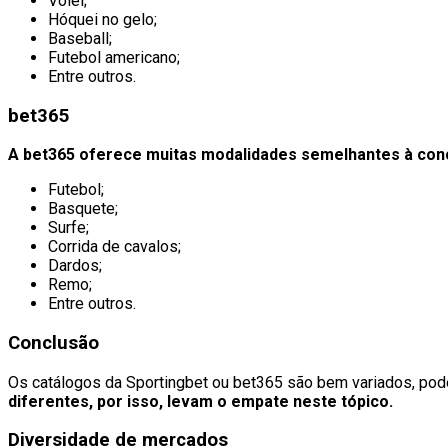
Vôlei;
Hóquei no gelo;
Baseball;
Futebol americano;
Entre outros.
bet365
A bet365 oferece muitas modalidades semelhantes à con
Futebol;
Basquete;
Surfe;
Corrida de cavalos;
Dardos;
Remo;
Entre outros.
Conclusão
Os catálogos da Sportingbet ou bet365 são bem variados, pode
diferentes, por isso, levam o empate neste tópico.
Diversidade de mercados