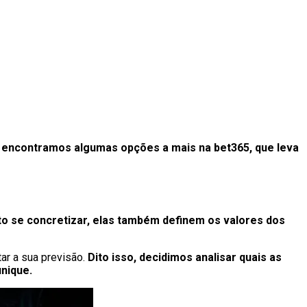
, encontramos algumas opções a mais na bet365, que leva
nto se concretizar, elas também definem os valores dos
ar a sua previsão.
Dito isso, decidimos analisar quais as
nique.