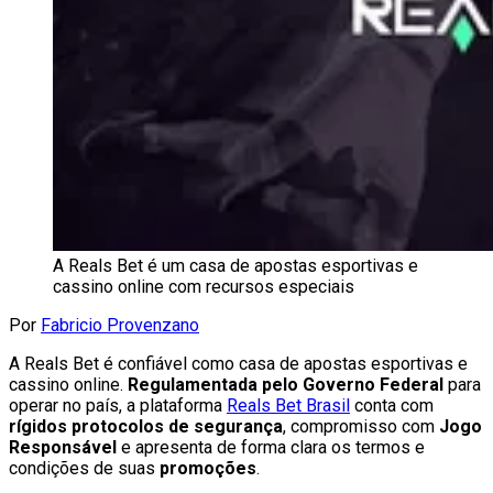
A Reals Bet é um casa de apostas esportivas e
cassino online com recursos especiais
Por
Fabricio Provenzano
A Reals Bet é confiável como casa de apostas esportivas e
cassino online.
Regulamentada pelo Governo Federal
para
operar no país, a plataforma
Reals Bet Brasil
conta com
rígidos protocolos de segurança
, compromisso com
Jogo
Responsável
e apresenta de forma clara os termos e
condições de suas
promoções
.