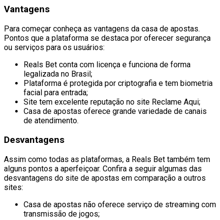
Vantagens
Para começar conheça as vantagens da casa de apostas.
Pontos que a plataforma se destaca por oferecer segurança
ou serviços para os usuários:
Reals Bet conta com licença e funciona de forma
legalizada no Brasil;
Plataforma é protegida por criptografia e tem biometria
facial para entrada;
Site tem excelente reputação no site Reclame Aqui;
Casa de apostas oferece grande variedade de canais
de atendimento.
Desvantagens
Assim como todas as plataformas, a Reals Bet também tem
alguns pontos a aperfeiçoar. Confira a seguir algumas das
desvantagens do site de apostas em comparação a outros
sites:
Casa de apostas não oferece serviço de streaming com
transmissão de jogos;