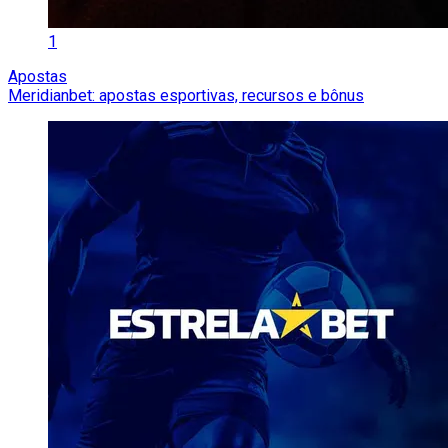
1
Apostas
Meridianbet: apostas esportivas, recursos e bônus