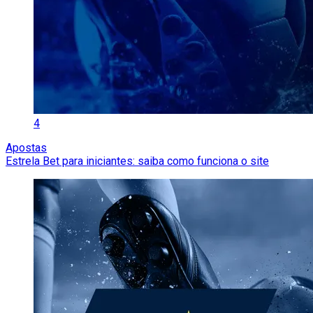
4
Apostas
Estrela Bet para iniciantes: saiba como funciona o site