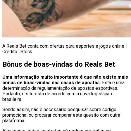
A Reals Bet conta com ofertas para esportes e jogos online |
Crédito: iStock
Bônus de boas-vindas do Reals Bet
Uma informação muito importante é que não existe mais
bônus de boas-vindas nas casas de apostas.
Esta é uma
determinação da regulamentação de apostas esportivas.
Portanto, o site está de acordo com a nova legislação
brasileira.
Sendo assim, não é necessário pesquisar sobre código
promocional ou procurar comparar este quesito com outra
plataforma.
Atualmente, todas as ofertas só podem ser feitas se