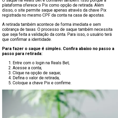
O saque na Reals Bet é confiável também. Isso porque a
plataforma oferece o Pix como opção de retirada. Além
disso, o site permite saque apenas através da chave Pix
registrada no mesmo CPF da conta na casa de apostas.
A retirada também acontece de forma imediata e sem
cobrança de taxas. O processo de saque também necessita
que seja feita a validação da conta. Para isso, o usuário terá
que confirmar a identidade.
Para fazer o saque é simples. Confira abaixo no passo a
passo para retirada:
Entre com o login na Reals Bet;
Acesse a conta;
Clique na opção de saque;
Defina o valor de retirada;
Coloque a chave Pix e confirme.