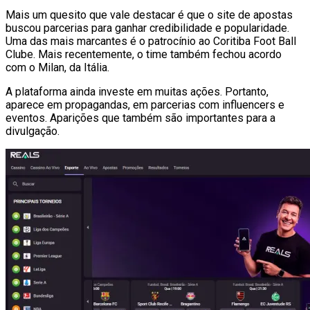
Mais um quesito que vale destacar é que o site de apostas
buscou parcerias para ganhar credibilidade e popularidade.
Uma das mais marcantes é o patrocínio ao Coritiba Foot Ball
Clube. Mais recentemente, o time também fechou acordo
com o Milan, da Itália.
A plataforma ainda investe em muitas ações. Portanto,
aparece em propagandas, em parcerias com influencers e
eventos. Aparições que também são importantes para a
divulgação.