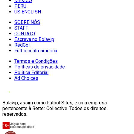
MÉXICO
PERU
US ENGLISH
SOBRE NÓS
STAFF
CONTATO
Escreva no Bolavip
RedGol
Futbolcentroamerica
Termos e Condições
Políticas de privacidade
Política Editorial
Ad Choices
Bolavip, assim como Futbol Sites, é uma empresa
pertencente à Better Collective. Todos os direitos
reservados.