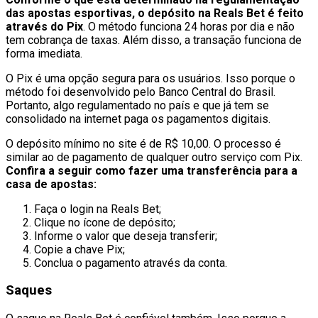
das apostas esportivas, o depósito na Reals Bet é feito
através do Pix
. O método funciona 24 horas por dia e não
tem cobrança de taxas. Além disso, a transação funciona de
forma imediata.
O Pix é uma opção segura para os usuários. Isso porque o
método foi desenvolvido pelo Banco Central do Brasil.
Portanto, algo regulamentado no país e que já tem se
consolidado na internet paga os pagamentos digitais.
O depósito mínimo no site é de R$ 10,00. O processo é
similar ao de pagamento de qualquer outro serviço com Pix.
Confira a seguir como fazer uma transferência para a
casa de apostas:
Faça o login na Reals Bet;
Clique no ícone de depósito;
Informe o valor que deseja transferir;
Copie a chave Pix;
Conclua o pagamento através da conta.
Saques