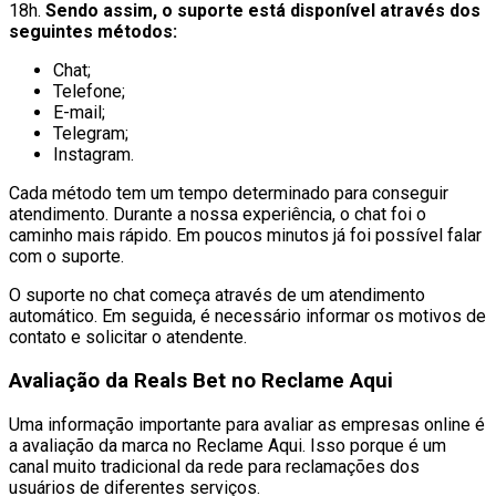
18h.
Sendo assim, o suporte está disponível através dos
seguintes métodos:
Chat;
Telefone;
E-mail;
Telegram;
Instagram.
Cada método tem um tempo determinado para conseguir
atendimento. Durante a nossa experiência, o chat foi o
caminho mais rápido. Em poucos minutos já foi possível falar
com o suporte.
O suporte no chat começa através de um atendimento
automático. Em seguida, é necessário informar os motivos de
contato e solicitar o atendente.
Avaliação da Reals Bet no Reclame Aqui
Uma informação importante para avaliar as empresas online é
a avaliação da marca no Reclame Aqui. Isso porque é um
canal muito tradicional da rede para reclamações dos
usuários de diferentes serviços.