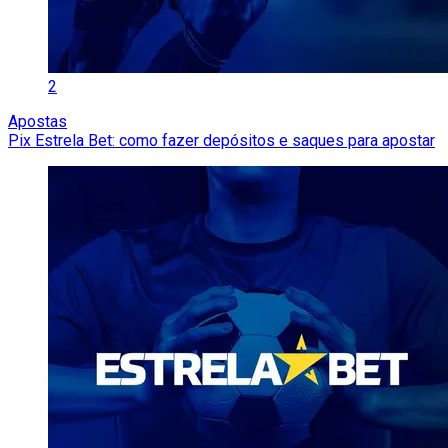
2
Apostas
Pix Estrela Bet: como fazer depósitos e saques para apostar