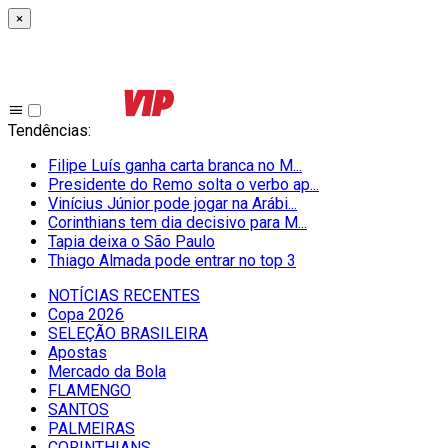
×
Tendências
:
Filipe Luís ganha carta branca no M...
Presidente do Remo solta o verbo ap...
Vinícius Júnior pode jogar na Arábi...
Corinthians tem dia decisivo para M...
Tapia deixa o São Paulo
Thiago Almada pode entrar no top 3
NOTÍCIAS RECENTES
Copa 2026
SELEÇÃO BRASILEIRA
Apostas
Mercado da Bola
FLAMENGO
SANTOS
PALMEIRAS
CORINTHIANS