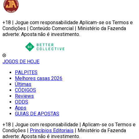
+18 | Jogue com responsabilidade Aplicam-se os Termos e
Condições | Conteúdo Comercial | Ministério da Fazenda
adverte: Aposta não é investimento.
JOGOS DE HOJE
PALPITES
Melhores casas 2026
Últimas
CÓDIGOS
Reviews
ODDS
Apps
GUIAS DE APOSTAS
+18 | Jogue com responsabilidade | Aplicam-se os Termos e
Condições |
Princípios Editoriais
| Ministério da Fazenda
adverte: Aposta não é investimento.