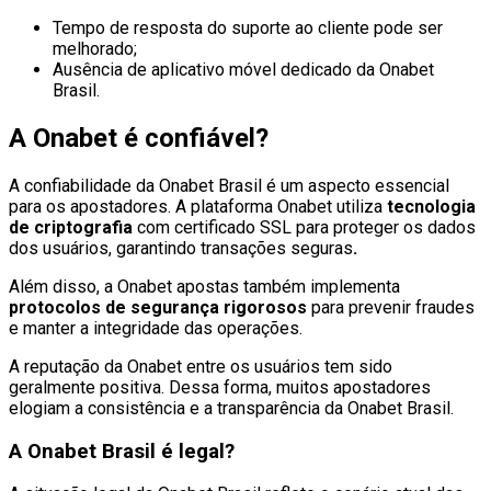
Tempo de resposta do suporte ao cliente pode ser
melhorado;
Ausência de aplicativo móvel dedicado da Onabet
Brasil.
A Onabet é confiável?
A confiabilidade da Onabet Brasil é um aspecto essencial
para os apostadores. A plataforma Onabet utiliza
tecnologia
de criptografia
com certificado SSL para proteger os dados
dos usuários, garantindo transações seguras
.
Além disso, a Onabet apostas também implementa
protocolos de segurança rigorosos
para prevenir fraudes
e manter a integridade das operações.
A reputação da Onabet entre os usuários tem sido
geralmente positiva. Dessa forma, muitos apostadores
elogiam a consistência e a transparência da Onabet Brasil.
A Onabet Brasil é legal?