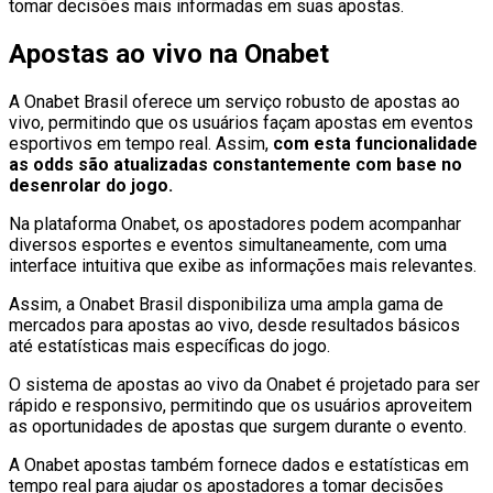
tomar decisões mais informadas em suas apostas.
Apostas ao vivo na Onabet
A Onabet Brasil oferece um serviço robusto de apostas ao
vivo, permitindo que os usuários façam apostas em eventos
esportivos em tempo real. Assim,
com esta funcionalidade
as odds são atualizadas constantemente com base no
desenrolar do jogo.
Na plataforma Onabet, os apostadores podem acompanhar
diversos esportes e eventos simultaneamente, com uma
interface intuitiva que exibe as informações mais relevantes.
Assim, a Onabet Brasil disponibiliza uma ampla gama de
mercados para apostas ao vivo, desde resultados básicos
até estatísticas mais específicas do jogo.
O sistema de apostas ao vivo da Onabet é projetado para ser
rápido e responsivo, permitindo que os usuários aproveitem
as oportunidades de apostas que surgem durante o evento.
A Onabet apostas também fornece dados e estatísticas em
tempo real para ajudar os apostadores a tomar decisões