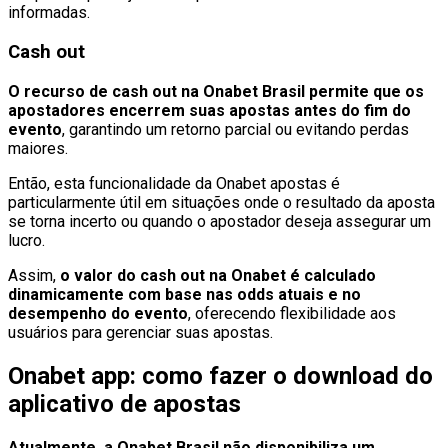
informadas.
Cash out
O recurso de cash out na Onabet Brasil permite que os
apostadores encerrem suas apostas antes do fim do
evento
, garantindo um retorno parcial ou evitando perdas
maiores.
Então, esta funcionalidade da Onabet apostas é
particularmente útil em situações onde o resultado da aposta
se torna incerto ou quando o apostador deseja assegurar um
lucro.
Assim,
o valor do cash out na Onabet é calculado
dinamicamente com base nas odds atuais e no
desempenho do evento
, oferecendo flexibilidade aos
usuários para gerenciar suas apostas.
Onabet app: como fazer o download do
aplicativo de apostas
Atualmente, a Onabet Brasil não disponibiliza um