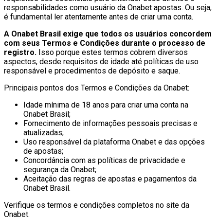
responsabilidades como usuário da Onabet apostas. Ou seja,
é fundamental ler atentamente antes de criar uma conta.
A Onabet Brasil exige que todos os usuários concordem
com seus Termos e Condições durante o processo de
registro.
Isso porque estes termos cobrem diversos
aspectos, desde requisitos de idade até políticas de uso
responsável e procedimentos de depósito e saque.
Principais pontos dos Termos e Condições da Onabet:
Idade mínima de 18 anos para criar uma conta na
Onabet Brasil;
Fornecimento de informações pessoais precisas e
atualizadas;
Uso responsável da plataforma Onabet e das opções
de apostas;
Concordância com as políticas de privacidade e
segurança da Onabet;
Aceitação das regras de apostas e pagamentos da
Onabet Brasil.
Verifique os termos e condições completos no site da
Onabet.