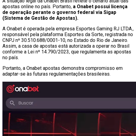
A situação legal da Onabet Brasil reflete o cenário atual das
apostas online no país. Portanto,
a Onabet possui licença
de operação perante o governo federal via Sigap
(Sistema de Gestão de Apostas).
A Onabet é operada pela empresa Esportes Gaming RJ LTDA.,
responsável pela plataforma Esportes da Sorte, registrada no
CNPJ nº 30.510.688/0001-10, no Estado do Rio de Janeiro.
Assim, a casa de apostas está autorizada a operar no Brasil
conforme a Lei nº 14.790/2023, que regulamenta as apostas
no país.
Portanto, a Onabet apostas demonstra compromisso em
adaptar-se às futuras regulamentações brasileiras.