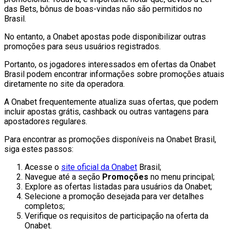
das Bets, bônus de boas-vindas não são permitidos no
Brasil.
No entanto, a Onabet apostas pode disponibilizar outras
promoções para seus usuários registrados.
Portanto, os jogadores interessados em ofertas da Onabet
Brasil podem encontrar informações sobre promoções atuais
diretamente no site da operadora.
A Onabet frequentemente atualiza suas ofertas, que podem
incluir apostas grátis, cashback ou outras vantagens para
apostadores regulares.
Para encontrar as promoções disponíveis na Onabet Brasil,
siga estes passos:
Acesse o
site oficial da Onabet
Brasil;
Navegue até a seção
Promoções
no menu principal;
Explore as ofertas listadas para usuários da Onabet;
Selecione a promoção desejada para ver detalhes
completos;
Verifique os requisitos de participação na oferta da
Onabet.