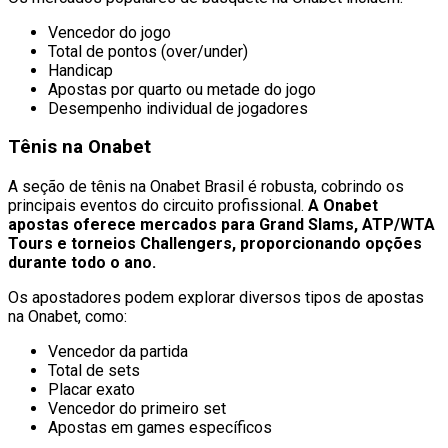
Vencedor do jogo
Total de pontos (over/under)
Handicap
Apostas por quarto ou metade do jogo
Desempenho individual de jogadores
Tênis na Onabet
A seção de tênis na Onabet Brasil é robusta, cobrindo os
principais eventos do circuito profissional.
A Onabet
apostas oferece mercados para Grand Slams, ATP/WTA
Tours e torneios Challengers, proporcionando opções
durante todo o ano.
Os apostadores podem explorar diversos tipos de apostas
na Onabet, como:
Vencedor da partida
Total de sets
Placar exato
Vencedor do primeiro set
Apostas em games específicos