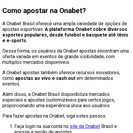
Como apostar na Onabet?
A Onabet Brasil oferece uma ampla variedade de opções de
apostas esportivas.
A plataforma Onabet cobre diversos
esportes populares, desde futebol e basquete até tênis
e e-sports.
Dessa forma, os usuários da Onabet apostas encontram uma
oferta variada em eventos de grande visibilidade, com
múltiplos mercados disponíveis.
A Onabet apostas também oferece recursos inovadores,
como
apostas ao vivo e cash out
em determinados
eventos.
Além disso, a Onabet Brasil disponibiliza mercados
especiais e apostas customizáveis para certos jogos,
proporcionando uma experiência única aos usuários.
Para fazer apostas na Onabet, siga estes passos:
Faça login na sua conta no
site da Onabet
Brasil e
acesse a seção de apostas;