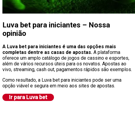
Luva bet para iniciantes – Nossa
opinião
A Luva bet para iniciantes é uma das opções mais
completas dentre as casas de apostas.
A plataforma
oferece um amplo catálogo de jogos de cassino e esportes,
além de vários recursos úteis para os novatos. Apostas ao
vivo, streaming, cash out, pagamentos rápidos são exemplos.
Como resultado, a Luva bet para iniciantes pode ser uma
opção viável e segura em meio aos sites de apostas.