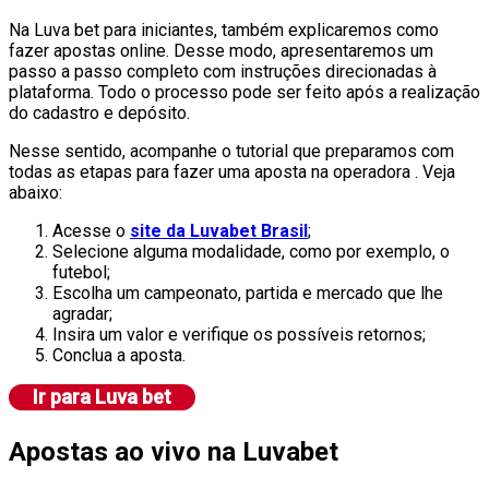
Na Luva bet para iniciantes, também explicaremos como
fazer apostas online. Desse modo, apresentaremos um
passo a passo completo com instruções direcionadas à
plataforma. Todo o processo pode ser feito após a realização
do cadastro e depósito.
Nesse sentido, acompanhe o tutorial que preparamos com
todas as etapas para fazer uma aposta na operadora . Veja
abaixo:
Acesse o
site da Luvabet Brasil
;
Selecione alguma modalidade, como por exemplo, o
futebol;
Escolha um campeonato, partida e mercado que lhe
agradar;
Insira um valor e verifique os possíveis retornos;
Conclua a aposta.
Apostas ao vivo na Luvabet