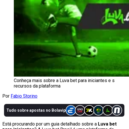
Conheça mais sobre a Luva bet para iniciantes e s
recursos da plataforma
Por
Fabio Storino
Está procurando por um guia detalhado sobre a
Luva bet