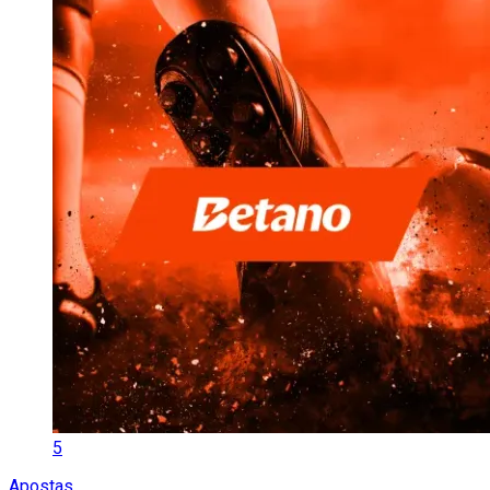
5
Apostas