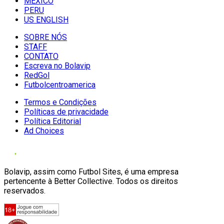
MÉXICO
PERU
US ENGLISH
SOBRE NÓS
STAFF
CONTATO
Escreva no Bolavip
RedGol
Futbolcentroamerica
Termos e Condições
Políticas de privacidade
Política Editorial
Ad Choices
Bolavip, assim como Futbol Sites, é uma empresa
pertencente à Better Collective. Todos os direitos
reservados.