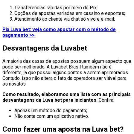
Transferências rápidas por meio do Pix;
Opções de apostas variadas em cassino e esportes;
Atendimento ao cliente via chat ao vivo e e-mail;
Pix Luva bet: veja como apostar com o método de
pagamento >>
Desvantagens da Luvabet
A maioria das casas de apostas possuem algum aspecto que
pode ser melhorado. A Luvabet Brasil também não é
diferente, já que possui alguns pontos a serem aprimorados.
Contudo, isso não altera o fato da operadora ser viável para
os novatos.
Como resultado, elaboramos uma lista com as principais
desvantagens da Luva
bet para iniciantes.
Confira:
Apenas um método de pagamento;
Não conta com um aplicativo nativo.
Como fazer uma aposta na Luva bet?