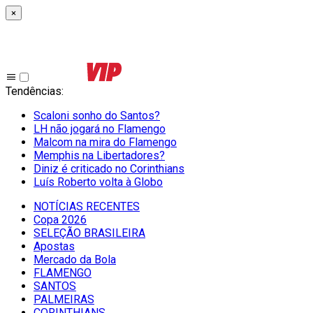
×
Tendências
:
Scaloni sonho do Santos?
LH não jogará no Flamengo
Malcom na mira do Flamengo
Memphis na Libertadores?
Diniz é criticado no Corinthians
Luís Roberto volta à Globo
NOTÍCIAS RECENTES
Copa 2026
SELEÇÃO BRASILEIRA
Apostas
Mercado da Bola
FLAMENGO
SANTOS
PALMEIRAS
CORINTHIANS