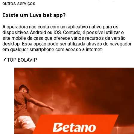
outros serviços.
Existe um Luva bet app?
A operadora não conta com um aplicativo nativo para os
dispositivos Android ou iOS. Contudo, é possível utilizar o
site mobile da casa que oferece vários recursos da versão
desktop. Essa opção pode ser utilizada através do navegador
em qualquer smartphone com acesso a internet.
TOP BOLAVIP