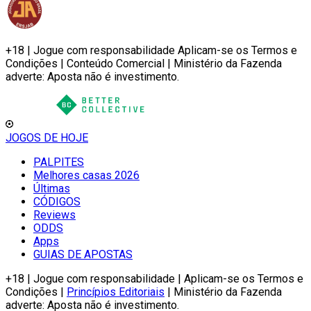
+18 | Jogue com responsabilidade Aplicam-se os Termos e
Condições | Conteúdo Comercial | Ministério da Fazenda
adverte: Aposta não é investimento.
JOGOS DE HOJE
PALPITES
Melhores casas 2026
Últimas
CÓDIGOS
Reviews
ODDS
Apps
GUIAS DE APOSTAS
+18 | Jogue com responsabilidade | Aplicam-se os Termos e
Condições |
Princípios Editoriais
| Ministério da Fazenda
adverte: Aposta não é investimento.