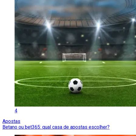
4
Apostas
Betano ou bet365: qual casa de apostas escolher?