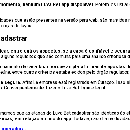
o momento, nenhum Luva Bet app disponível.
Porém, os usuári
lidades que estão presentes na versão para web, são mantidas no 
enças de layout.
cadastrar
car, entre outros aspectos, se a casa é confiável e segura
á alguns requisitos que são comuns para uma análise criteriosa 
cionamento da casa.
Isso porque as plataformas de apostas d
ne, entre outros critérios estabelecidos pelo órgão regulador, 
 e segura.
Afinal, a empresa está registrada em Curaçao. Isso s
. Consequentemente, fazer o Luva Bet login é legal.
formamos que as etapas do Luva Bet cadastrar são idênticas às e
enças, em relação ao uso do app.
Todavia, caso tenha dúvidas
a operadora
;