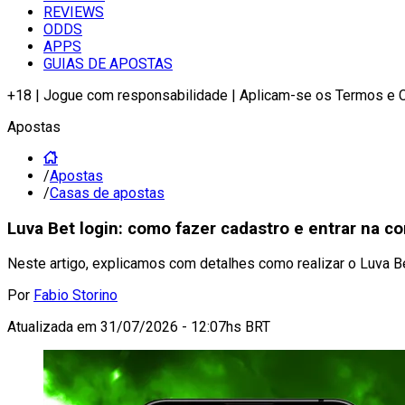
REVIEWS
ODDS
APPS
GUIAS DE APOSTAS
+18 | Jogue com responsabilidade | Aplicam-se os Termos e 
Apostas
/
Apostas
/
Casas de apostas
Luva Bet login: como fazer cadastro e entrar na co
Neste artigo, explicamos com detalhes como realizar o Luva Be
Por
Fabio Storino
Atualizada em
31/07/2026 - 12:07hs BRT