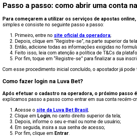
Passo a passo: como abrir uma conta na
Para começarem a utilizar os serviços de apostas online,
simples e consiste no seguinte passo a passo:
Primeiro, entre no
site oficial da operadora
;
Depois, clique em “Registre-se”, na parte superior da tela
Então, adicione todas as informações exigidas no formulá
Feito isso, leia com atenção a política de T&Cs da plataf
Por fim, toque em “Registre-se” para finalizar a sua inscri
Com esse procedimento inicial concluído, o apostador já pode 
Como fazer login na Luva Bet?
Após efetuar o cadastro na operadora, o próximo passo é 
explicamos passo a passo como entrar em sua conta recém-cri
Acesse o
site da Luva Bet Brasil
;
Clique em
Login
, no canto direito superior da tela;
Depois, informe o seu e-mail ou nome de usuário;
Em seguida, insira a sua senha de acesso;
Por fim, clique em
Entrar
.