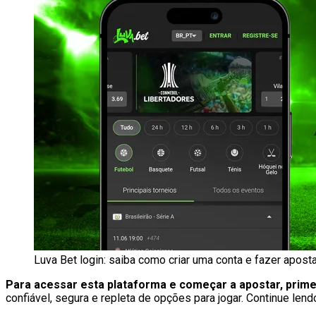
Luva Bet login: saiba como criar uma conta e fazer apos
Para acessar esta plataforma e começar a apostar, prime
confiável, segura e repleta de opções para jogar. Continue len