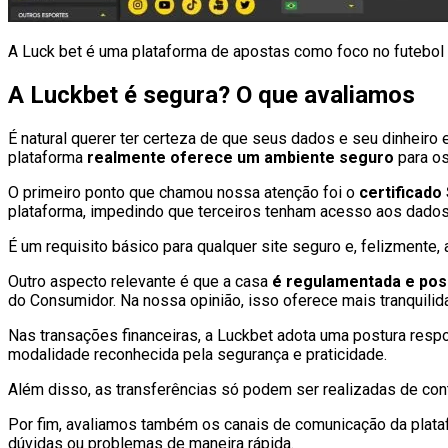
A Luck bet é uma plataforma de apostas como foco no futebol 
A Luckbet é segura? O que avaliamos
É natural querer ter certeza de que seus dados e seu dinheir
plataforma
realmente oferece um ambiente seguro
para os
O primeiro ponto que chamou nossa atenção foi o
certificado
plataforma, impedindo que terceiros tenham acesso aos dados
É um requisito básico para qualquer site seguro e, felizmente, 
Outro aspecto relevante é que a casa
é regulamentada e poss
do Consumidor. Na nossa opinião, isso oferece mais tranquilid
Nas transações financeiras, a Luckbet adota uma postura resp
modalidade reconhecida pela segurança e praticidade.
Além disso, as transferências só podem ser realizadas de con
Por fim, avaliamos também os canais de comunicação da plataf
dúvidas ou problemas de maneira rápida.