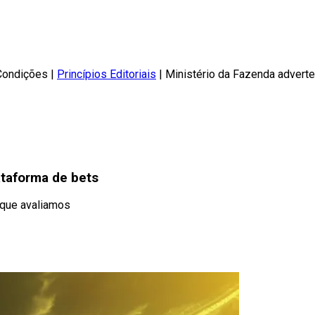
Condições |
Princípios Editoriais
| Ministério da Fazenda adverte
ataforma de bets
o que avaliamos