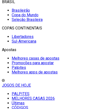
BRASIL
Brasileirão
Copa do Mundo
Seleção Brasileira
COPAS CONTINENTAIS
Libertadores
Sul-Americana
Apostas
Melhores casas de apostas
Promoções para apostar
Palpites
Melhores apps de apostas
JOGOS DE HOJE
PALPITES
MELHORES CASAS 2026
Últimas
CÓDIGOS