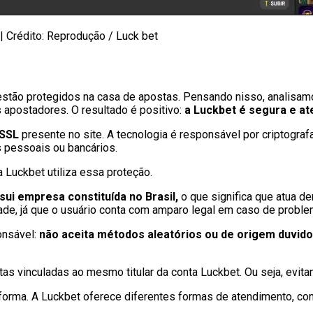
| Crédito: Reprodução / Luck bet
o estão protegidos na casa de apostas. Pensando nisso, analisa
 apostadores. O resultado é positivo:
a Luckbet é segura e at
 SSL
presente no site. A tecnologia é responsável por criptograf
 pessoais ou bancários.
a Luckbet utiliza essa proteção.
ui empresa constituída no Brasil,
o que significa que atua d
ade, já que o usuário conta com amparo legal em caso de proble
onsável:
não aceita métodos aleatórios ou de origem duvid
tas vinculadas ao mesmo titular da conta Luckbet. Ou seja, evi
orma. A Luckbet oferece diferentes formas de atendimento, como