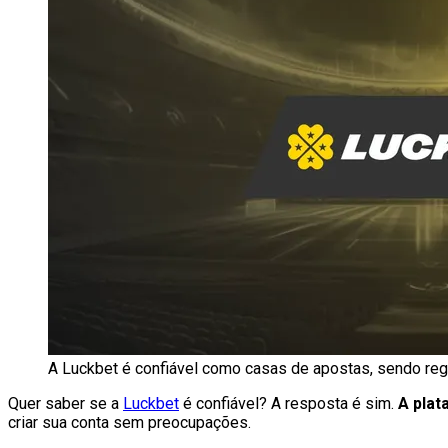
A Luckbet é confiável como casas de apostas, sendo reg
Quer saber se a
Luckbet
é confiável? A resposta é sim.
A plata
criar sua conta sem preocupações.