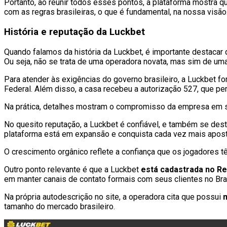
Portanto, ao reunir todos esses pontos, a plataforma mostra 
com as regras brasileiras, o que é fundamental, na nossa visão
História e reputação da Luckbet
Quando falamos da história da Luckbet, é importante destacar
Ou seja, não se trata de uma operadora novata, mas sim de uma
Para atender às exigências do governo brasileiro, a Luckbet f
Federal. Além disso, a casa recebeu a autorização 527, que pe
Na prática, detalhes mostram o compromisso da empresa em se
No quesito reputação, a Luckbet é confiável, e também se dest
plataforma está em expansão e conquista cada vez mais apos
O crescimento orgânico reflete a confiança que os jogadores tê
Outro ponto relevante é que a Luckbet
está cadastrada no Re
em manter canais de contato formais com seus clientes no Bras
Na própria autodescrição no site, a operadora cita que possui
m
tamanho do mercado brasileiro.