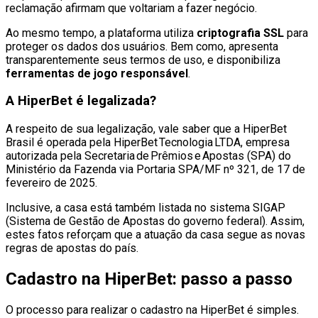
reclamação afirmam que voltariam a fazer negócio.
Ao mesmo tempo, a plataforma utiliza
criptografia SSL
para
proteger os dados dos usuários. Bem como, apresenta
transparentemente seus termos de uso, e disponibiliza
ferramentas de jogo responsável
.
A HiperBet é legalizada?
A respeito de sua legalização, vale saber que a HiperBet
Brasil é operada pela HiperBet Tecnologia LTDA, empresa
autorizada pela Secretaria de Prêmios e Apostas (SPA) do
Ministério da Fazenda via Portaria SPA/MF nº 321, de 17 de
fevereiro de 2025.
Inclusive, a casa está também listada no sistema SIGAP
(Sistema de Gestão de Apostas do governo federal). Assim,
estes fatos reforçam que a atuação da casa segue as novas
regras de apostas do país.
Cadastro na HiperBet: passo a passo
O processo para realizar o cadastro na HiperBet é simples.