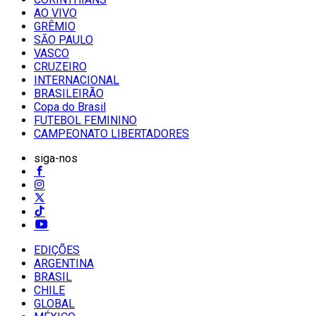
AO VIVO
GRÊMIO
SĀO PAULO
VASCO
CRUZEIRO
INTERNACIONAL
BRASILEIRÃO
Copa do Brasil
FUTEBOL FEMININO
CAMPEONATO LIBERTADORES
siga-nos
EDIÇÕES
ARGENTINA
BRASIL
CHILE
GLOBAL