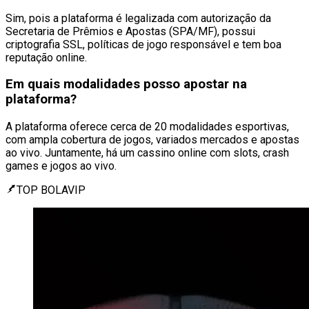
Sim, pois a plataforma é legalizada com autorização da
Secretaria de Prêmios e Apostas (SPA/MF), possui
criptografia SSL, políticas de jogo responsável e tem boa
reputação online.
Em quais modalidades posso apostar na
plataforma?
A plataforma oferece cerca de 20 modalidades esportivas,
com ampla cobertura de jogos, variados mercados e apostas
ao vivo. Juntamente, há um cassino online com slots, crash
games e jogos ao vivo.
TOP BOLAVIP