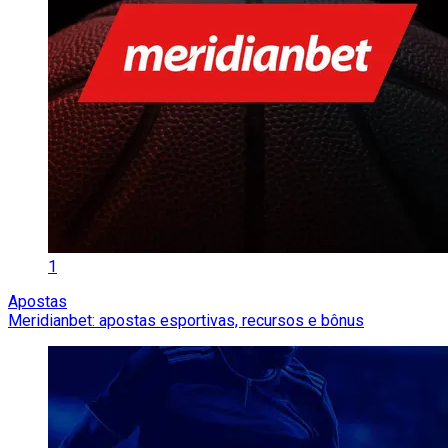
1
Apostas
Meridianbet: apostas esportivas, recursos e bônus