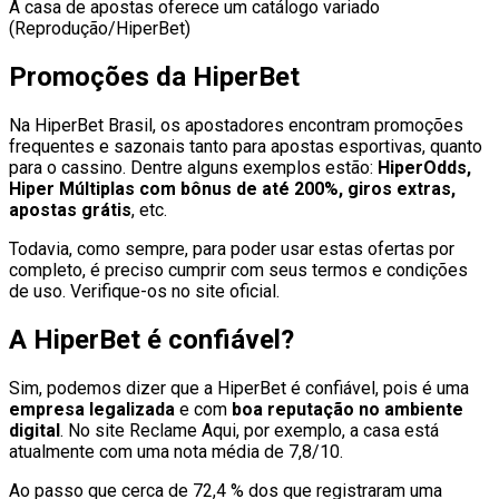
A casa de apostas oferece um catálogo variado
(Reprodução/HiperBet)
Promoções da HiperBet
Na HiperBet Brasil, os apostadores encontram promoções
frequentes e sazonais tanto para apostas esportivas, quanto
para o cassino. Dentre alguns exemplos estão:
HiperOdds,
Hiper Múltiplas com bônus de até 200%, giros extras,
apostas grátis
, etc.
Todavia, como sempre, para poder usar estas ofertas por
completo, é preciso cumprir com seus termos e condições
de uso. Verifique-os no site oficial.
A HiperBet é confiável?
Sim, podemos dizer que a HiperBet é confiável, pois é uma
empresa legalizada
e com
boa reputação no ambiente
digital
. No site Reclame Aqui, por exemplo, a casa está
atualmente com uma nota média de 7,8/10.
Ao passo que cerca de 72,4 % dos que registraram uma