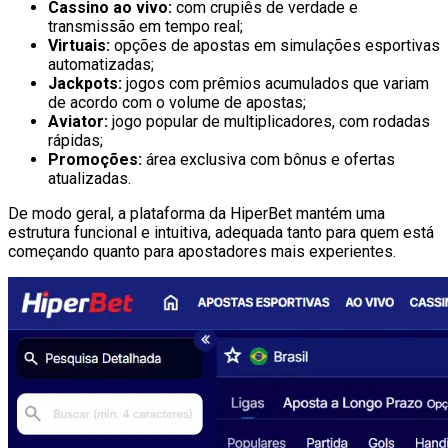
Cassino ao vivo:
com crupiês de verdade e
transmissão em tempo real;
Virtuais:
opções de apostas em simulações esportivas
automatizadas;
Jackpots:
jogos com prêmios acumulados que variam
de acordo com o volume de apostas;
Aviator:
jogo popular de multiplicadores, com rodadas
rápidas;
Promoções:
área exclusiva com bônus e ofertas
atualizadas.
De modo geral, a plataforma da HiperBet mantém uma
estrutura funcional e intuitiva, adequada tanto para quem está
começando quanto para apostadores mais experientes.