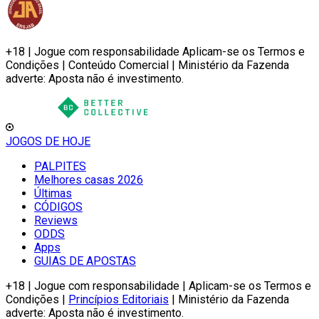
+18 | Jogue com responsabilidade Aplicam-se os Termos e
Condições | Conteúdo Comercial | Ministério da Fazenda
adverte: Aposta não é investimento.
JOGOS DE HOJE
PALPITES
Melhores casas 2026
Últimas
CÓDIGOS
Reviews
ODDS
Apps
GUIAS DE APOSTAS
+18 | Jogue com responsabilidade | Aplicam-se os Termos e
Condições |
Princípios Editoriais
| Ministério da Fazenda
adverte: Aposta não é investimento.