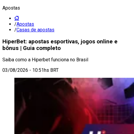
Apostas
/
Apostas
/
Casas de apostas
HiperBet: apostas esportivas, jogos online e
bônus | Guia completo
Saiba como a Hiperbet funciona no Brasil
03/08/2026 - 10:51hs BRT