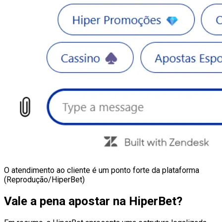
O atendimento ao cliente é um ponto forte da plataforma
(Reprodução/HiperBet)
Vale a pena apostar na HiperBet?