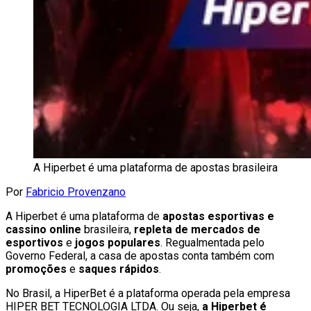
A Hiperbet é uma plataforma de apostas brasileira
Por
Fabricio Provenzano
A Hiperbet é uma plataforma de
apostas esportivas e
cassino online
brasileira,
repleta de mercados de
esportivos
e
jogos populares
. Regualmentada pelo
Governo Federal, a casa de apostas conta também com
promoções
e
saques rápidos
.
No Brasil, a HiperBet é a plataforma operada pela empresa
HIPER BET TECNOLOGIA LTDA. Ou seja,
a Hiperbet é