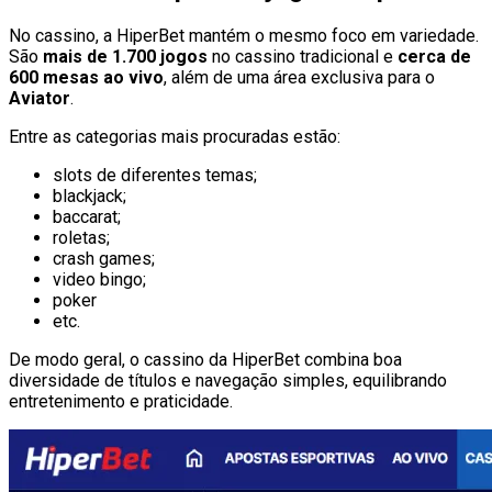
No cassino, a HiperBet mantém o mesmo foco em variedade.
São
mais de 1.700 jogos
no cassino tradicional e
cerca de
600 mesas ao vivo
, além de uma área exclusiva para o
Aviator
.
Entre as categorias mais procuradas estão:
slots de diferentes temas;
blackjack;
baccarat;
roletas;
crash games;
video bingo;
poker
etc.
De modo geral, o cassino da HiperBet combina boa
diversidade de títulos e navegação simples, equilibrando
entretenimento e praticidade.