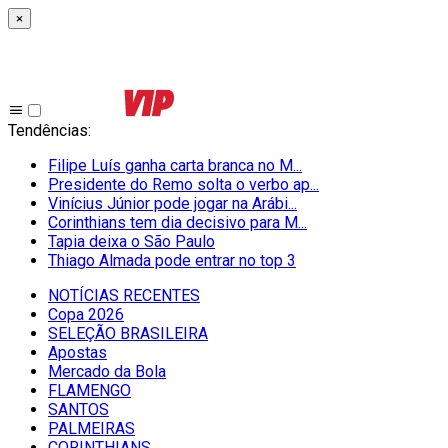
×
Tendências
:
Filipe Luís ganha carta branca no M...
Presidente do Remo solta o verbo ap...
Vinícius Júnior pode jogar na Arábi...
Corinthians tem dia decisivo para M...
Tapia deixa o São Paulo
Thiago Almada pode entrar no top 3
NOTÍCIAS RECENTES
Copa 2026
SELEÇÃO BRASILEIRA
Apostas
Mercado da Bola
FLAMENGO
SANTOS
PALMEIRAS
CORINTHIANS