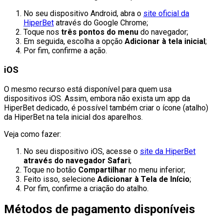
No seu dispositivo Android, abra o
site oficial da
HiperBet
através do Google Chrome;
Toque nos
três pontos do menu
do navegador;
Em seguida, escolha a opção
Adicionar à tela inicial
;
Por fim, confirme a ação.
iOS
O mesmo recurso está disponível para quem usa
dispositivos iOS. Assim, embora não exista um app da
HiperBet dedicado, é possível também criar o ícone (atalho)
da HiperBet na tela inicial dos aparelhos.
Veja como fazer:
No seu dispositivo iOS, acesse o
site da HiperBet
através do navegador Safari
;
Toque no botão
Compartilhar
no menu inferior;
Feito isso, selecione
Adicionar à Tela de Início
;
Por fim, confirme a criação do atalho.
Métodos de pagamento disponíveis