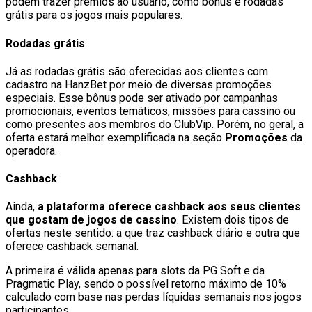
podem trazer prêmios ao usuário, como bônus e rodadas
grátis para os jogos mais populares.
Rodadas grátis
Já as rodadas grátis são oferecidas aos clientes com
cadastro na HanzBet por meio de diversas promoções
especiais. Esse bônus pode ser ativado por campanhas
promocionais, eventos temáticos, missões para cassino ou
como presentes aos membros do ClubVip. Porém, no geral, a
oferta estará melhor exemplificada na seção
Promoções
da
operadora.
Cashback
Ainda,
a plataforma oferece cashback aos seus clientes
que gostam de jogos de cassino
. Existem dois tipos de
ofertas neste sentido: a que traz cashback diário e outra que
oferece cashback semanal.
A primeira é válida apenas para slots da PG Soft e da
Pragmatic Play, sendo o possível retorno máximo de 10%
calculado com base nas perdas líquidas semanais nos jogos
participantes.