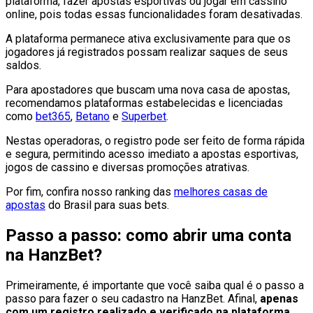
plataforma, fazer apostas esportivas ou jogar em cassino
online, pois todas essas funcionalidades foram desativadas.
A plataforma permanece ativa exclusivamente para que os
jogadores já registrados possam realizar saques de seus
saldos.
Para apostadores que buscam uma nova casa de apostas,
recomendamos plataformas estabelecidas e licenciadas
como
bet365
,
Betano
e
Superbet
.
Nestas operadoras, o registro pode ser feito de forma rápida
e segura, permitindo acesso imediato a apostas esportivas,
jogos de cassino e diversas promoções atrativas.
Por fim, confira nosso ranking das
melhores casas de
apostas
do Brasil para suas bets.
Passo a passo: como abrir uma conta
na HanzBet?
Primeiramente, é importante que você saiba qual é o passo a
passo para fazer o seu cadastro na HanzBet. Afinal,
apenas
com um registro realizado e verificado na plataforma