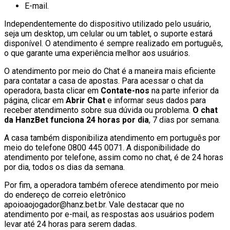
E-mail.
Independentemente do dispositivo utilizado pelo usuário,
seja um desktop, um celular ou um tablet, o suporte estará
disponível. O atendimento é sempre realizado em português,
o que garante uma experiência melhor aos usuários.
O atendimento por meio do Chat é a maneira mais eficiente
para contatar a casa de apostas. Para acessar o chat da
operadora, basta clicar em
Contate-nos
na parte inferior da
página, clicar em
Abrir Chat
e informar seus dados para
receber atendimento sobre sua dúvida ou problema.
O chat
da HanzBet funciona 24 horas por dia
, 7 dias por semana.
A casa também disponibiliza atendimento em português por
meio do telefone 0800 445 0071. A disponibilidade do
atendimento por telefone, assim como no chat, é de 24 horas
por dia, todos os dias da semana.
Por fim, a operadora também oferece atendimento por meio
do endereço de correio eletrônico
apoioaojogador@hanz.bet.br. Vale destacar que no
atendimento por e-mail, as respostas aos usuários podem
levar até 24 horas para serem dadas.