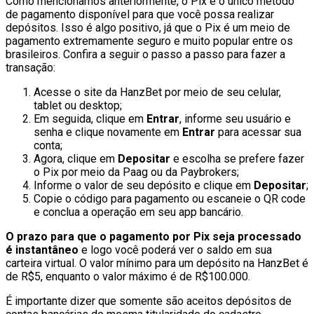
Como mencionamos anteriormente, o Pix é o único método
de pagamento disponível para que você possa realizar
depósitos. Isso é algo positivo, já que o Pix é um meio de
pagamento extremamente seguro e muito popular entre os
brasileiros. Confira a seguir o passo a passo para fazer a
transação:
Acesse o site da HanzBet por meio de seu celular,
tablet ou desktop;
Em seguida, clique em
Entrar
, informe seu usuário e
senha e clique novamente em
Entrar
para acessar sua
conta;
Agora, clique em
Depositar
e escolha se prefere fazer
o Pix por meio da Paag ou da Paybrokers;
Informe o valor de seu depósito e clique em
Depositar
;
Copie o código para pagamento ou escaneie o QR code
e conclua a operação em seu app bancário.
O prazo para que o pagamento por Pix seja processado
é instantâneo
e logo você poderá ver o saldo em sua
carteira virtual. O valor mínimo para um depósito na HanzBet é
de R$5, enquanto o valor máximo é de R$100.000.
É importante dizer que somente são aceitos depósitos de