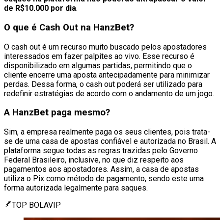
de R$10.000 por dia
.
O que é Cash Out na HanzBet?
O cash out é um recurso muito buscado pelos apostadores
interessados em fazer palpites ao vivo. Esse recurso é
disponibilizado em algumas partidas, permitindo que o
cliente encerre uma aposta antecipadamente para minimizar
perdas. Dessa forma, o cash out poderá ser utilizado para
redefinir estratégias de acordo com o andamento de um jogo.
A HanzBet paga mesmo?
Sim, a empresa realmente paga os seus clientes, pois trata-
se de uma casa de apostas confiável e autorizada no Brasil. A
plataforma segue todas as regras trazidas pelo Governo
Federal Brasileiro, inclusive, no que diz respeito aos
pagamentos aos apostadores. Assim, a casa de apostas
utiliza o Pix como método de pagamento, sendo este uma
forma autorizada legalmente para saques.
TOP BOLAVIP