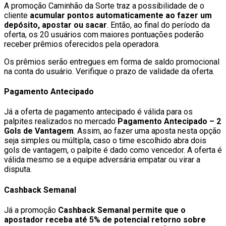
A promoção Caminhão da Sorte traz a possibilidade de o
cliente
acumular pontos automaticamente ao fazer um
depósito, apostar ou sacar
. Então, ao final do período da
oferta, os 20 usuários com maiores pontuações poderão
receber prêmios oferecidos pela operadora.
Os prêmios serão entregues em forma de saldo promocional
na conta do usuário. Verifique o prazo de validade da oferta.
Pagamento Antecipado
Já a oferta de pagamento antecipado é válida para os
palpites realizados no mercado
Pagamento Antecipado – 2
Gols de Vantagem
. Assim, ao fazer uma aposta nesta opção
seja simples ou múltipla, caso o time escolhido abra dois
gols de vantagem, o palpite é dado como vencedor. A oferta é
válida mesmo se a equipe adversária empatar ou virar a
disputa.
Cashback Semanal
Já a promoção
Cashback Semanal permite que o
apostador receba até 5% de potencial retorno sobre