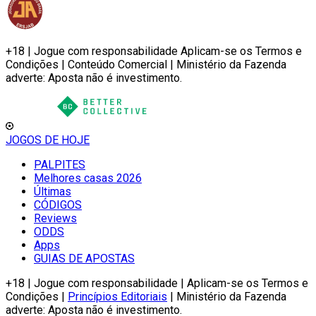
+18 | Jogue com responsabilidade Aplicam-se os Termos e
Condições | Conteúdo Comercial | Ministério da Fazenda
adverte: Aposta não é investimento.
JOGOS DE HOJE
PALPITES
Melhores casas 2026
Últimas
CÓDIGOS
Reviews
ODDS
Apps
GUIAS DE APOSTAS
+18 | Jogue com responsabilidade | Aplicam-se os Termos e
Condições |
Princípios Editoriais
| Ministério da Fazenda
adverte: Aposta não é investimento.