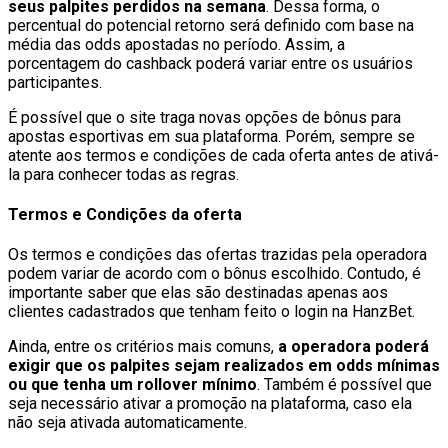
seus palpites perdidos na semana
. Dessa forma, o
percentual do potencial retorno será definido com base na
média das odds apostadas no período. Assim, a
porcentagem do cashback poderá variar entre os usuários
participantes.
É possível que o site traga novas opções de bônus para
apostas esportivas em sua plataforma. Porém, sempre se
atente aos termos e condições de cada oferta antes de ativá-
la para conhecer todas as regras.
Termos e Condições da oferta
Os termos e condições das ofertas trazidas pela operadora
podem variar de acordo com o bônus escolhido. Contudo, é
importante saber que elas são destinadas apenas aos
clientes cadastrados que tenham feito o login na HanzBet.
Ainda, entre os critérios mais comuns,
a operadora poderá
exigir que os palpites sejam realizados em odds mínimas
ou que tenha um rollover mínimo
. Também é possível que
seja necessário ativar a promoção na plataforma, caso ela
não seja ativada automaticamente.