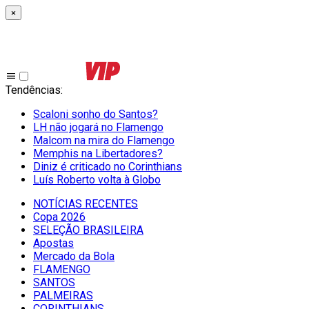
×
Tendências
:
Scaloni sonho do Santos?
LH não jogará no Flamengo
Malcom na mira do Flamengo
Memphis na Libertadores?
Diniz é criticado no Corinthians
Luís Roberto volta à Globo
NOTÍCIAS RECENTES
Copa 2026
SELEÇÃO BRASILEIRA
Apostas
Mercado da Bola
FLAMENGO
SANTOS
PALMEIRAS
CORINTHIANS