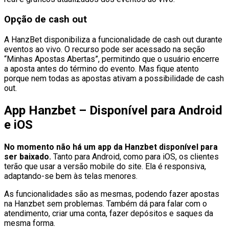
Opção de cash out
A HanzBet disponibiliza a funcionalidade de cash out durante
eventos ao vivo. O recurso pode ser acessado na seção
“Minhas Apostas Abertas”, permitindo que o usuário encerre
a aposta antes do término do evento. Mas fique atento
porque nem todas as apostas ativam a possibilidade de cash
out.
App Hanzbet – Disponível para Android
e iOS
No momento não há um app da Hanzbet disponível para
ser baixado.
Tanto para Android, como para iOS, os clientes
terão que usar a versão mobile do site. Ela é responsiva,
adaptando-se bem às telas menores.
As funcionalidades são as mesmas, podendo fazer apostas
na Hanzbet sem problemas. Também dá para falar com o
atendimento, criar uma conta, fazer depósitos e saques da
mesma forma.