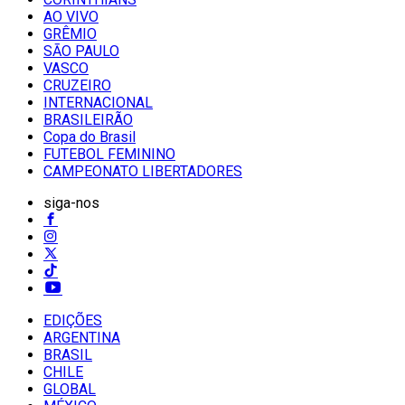
AO VIVO
GRÊMIO
SĀO PAULO
VASCO
CRUZEIRO
INTERNACIONAL
BRASILEIRÃO
Copa do Brasil
FUTEBOL FEMININO
CAMPEONATO LIBERTADORES
siga-nos
EDIÇÕES
ARGENTINA
BRASIL
CHILE
GLOBAL