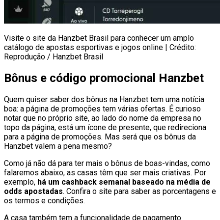
Visite o site da Hanzbet Brasil para conhecer um amplo
catálogo de apostas esportivas e jogos online | Crédito:
Reprodução / Hanzbet Brasil
Bônus e código promocional Hanzbet
Quem quiser saber dos bônus na Hanzbet tem uma notícia
boa: a página de promoções tem várias ofertas. É curioso
notar que no próprio site, ao lado do nome da empresa no
topo da página, está um ícone de presente, que redireciona
para a página de promoções. Mas será que os bônus da
Hanzbet valem a pena mesmo?
Como já não dá para ter mais o bônus de boas-vindas, como
falaremos abaixo, as casas têm que ser mais criativas. Por
exemplo,
há um cashback semanal baseado na média de
odds apostadas
. Confira o site para saber as porcentagens e
os termos e condições.
A casa também tem a funcionalidade de pagamento