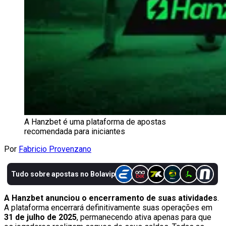
A Hanzbet é uma plataforma de apostas
recomendada para iniciantes
Por
Fabricio Provenzano
A Hanzbet anunciou o encerramento de suas atividades
.
A plataforma encerrará definitivamente suas operações em
31 de julho de 2025
, permanecendo ativa apenas para que