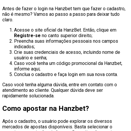
Antes de fazer o login na Hanzbet tem que fazer o cadastro,
não é mesmo? Vamos ao passo a passo para deixar tudo
claro.
Acesse o site oficial da HanzBet. Então, clique em
Registre-se
no canto superior direito;
Preencha suas informações pessoais nos campos
indicados;
Crie suas credenciais de acesso, incluindo nome de
usuário e senha;
Caso você tenha um código promocional da Hanzbet,
informe aqui;
Conclua o cadastro e faça login em sua nova conta.
Caso você tenha alguma dúvida, entre em contato com o
atendimento ao cliente. Qualquer dúvida deve ser
rapidamente solucionada.
Como apostar na Hanzbet?
Após o cadastro, o usuário pode explorar os diversos
mercados de apostas disponíveis. Basta selecionar o