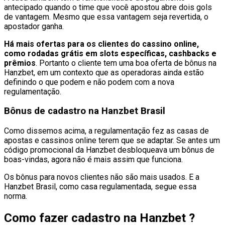
antecipado quando o time que você apostou abre dois gols
de vantagem. Mesmo que essa vantagem seja revertida, o
apostador ganha.
Há mais ofertas para os clientes do cassino online,
como rodadas grátis em slots específicas, cashbacks e
prêmios
. Portanto o cliente tem uma boa oferta de bônus na
Hanzbet, em um contexto que as operadoras ainda estão
definindo o que podem e não podem com a nova
regulamentação.
Bônus de cadastro na Hanzbet Brasil
Como dissemos acima, a regulamentação fez as casas de
apostas e cassinos online terem que se adaptar. Se antes um
código promocional da Hanzbet desbloqueava um bônus de
boas-vindas, agora não é mais assim que funciona.
Os bônus para novos clientes não são mais usados. E a
Hanzbet Brasil, como casa regulamentada, segue essa
norma.
Como fazer cadastro na Hanzbet ?