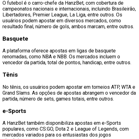
O futebol é o carro-chefe da HanzBet, com cobertura de
campeonatos nacionais e internacionais, incluindo Brasileirão,
Libertadores, Premier League, La Liga, entre outros. Os
usuários podem apostar em diversos mercados, como
resultado final, número de gols, ambos marcam, entre outros.
Basquete
A plataforma oferece apostas em ligas de basquete
renomadas, como NBA e NBB. Os mercados incluem o
vencedor da partida, total de pontos, handicap, entre outros.
Tênis
No tênis, os usuários podem apostar em torneios ATP, WTA e
Grand Slams. As opções de apostas abrangem o vencedor da
partida, número de sets, games totais, entre outros.
e-Sports
A HanzBet também disponibiliza apostas em e-Sports
populares, como CS:GO, Dota 2 e League of Legends, com
mercados variados para os entusiastas dos jogos