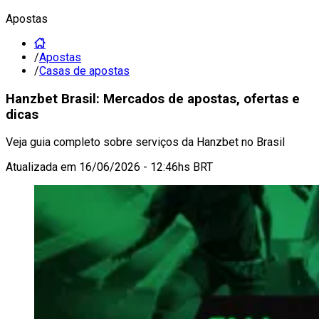
Apostas
/
Apostas
/
Casas de apostas
Hanzbet Brasil: Mercados de apostas, ofertas e
dicas
Veja guia completo sobre serviços da Hanzbet no Brasil
Atualizada em
16/06/2026 - 12:46hs BRT