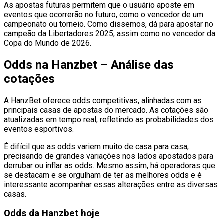
As apostas futuras permitem que o usuário aposte em
eventos que ocorrerão no futuro, como o vencedor de um
campeonato ou torneio. Como dissemos, dá para apostar no
campeão da Libertadores 2025, assim como no vencedor da
Copa do Mundo de 2026.
Odds na Hanzbet – Análise das
cotações
A HanzBet oferece odds competitivas, alinhadas com as
principais casas de apostas do mercado. As cotações são
atualizadas em tempo real, refletindo as probabilidades dos
eventos esportivos.
É difícil que as odds variem muito de casa para casa,
precisando de grandes variações nos lados apostados para
derrubar ou inflar as odds. Mesmo assim, há operadoras que
se destacam e se orgulham de ter as melhores odds e é
interessante acompanhar essas alterações entre as diversas
casas.
Odds da Hanzbet hoje