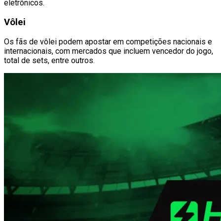
eletrônicos.
Vôlei
Os fãs de vôlei podem apostar em competições nacionais e
internacionais, com mercados que incluem vencedor do jogo,
total de sets, entre outros.