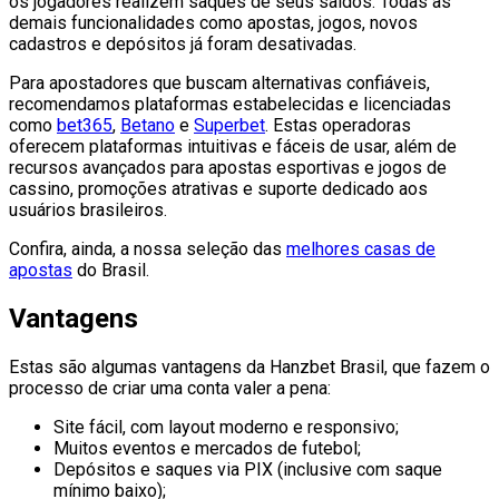
os jogadores realizem saques de seus saldos. Todas as
demais funcionalidades como apostas, jogos, novos
cadastros e depósitos já foram desativadas.
Para apostadores que buscam alternativas confiáveis,
recomendamos plataformas estabelecidas e licenciadas
como
bet365
,
Betano
e
Superbet
. Estas operadoras
oferecem plataformas intuitivas e fáceis de usar, além de
recursos avançados para apostas esportivas e jogos de
cassino, promoções atrativas e suporte dedicado aos
usuários brasileiros.
Confira, ainda, a nossa seleção das
melhores casas de
apostas
do Brasil.
Vantagens
Estas são algumas vantagens da Hanzbet Brasil, que fazem o
processo de criar uma conta valer a pena:
Site fácil, com layout moderno e responsivo;
Muitos eventos e mercados de futebol;
Depósitos e saques via PIX (inclusive com saque
mínimo baixo);