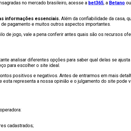
onsagradas no mercado brasileiro, acesse a
bet365
, a
Betano
ou
as informações essenciais.
Além da confiabilidade da casa, 
de pagamento e muitos outros aspectos importantes.
ilo de jogo, vale a pena conferir antes quais são os recursos of
ante analisar diferentes opções para saber qual delas se ajus
 para escolher o site ideal.
pontos positivos e negativos. Antes de entrarmos em mais detal
 esta representa a nossa opinião e o julgamento do site pode v
operadora:
res cadastrados;