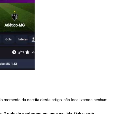
No momento da escrita deste artigo, não localizamos nenhum
m 2 gols de vantagem em uma partida
. Outra opção