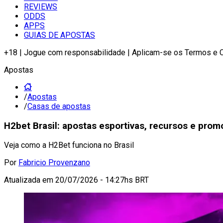
REVIEWS
ODDS
APPS
GUIAS DE APOSTAS
+18 | Jogue com responsabilidade | Aplicam-se os Termos e 
Apostas
/
Apostas
/
Casas de apostas
H2bet Brasil: apostas esportivas, recursos e pro
Veja como a H2Bet funciona no Brasil
Por
Fabricio Provenzano
Atualizada em
20/07/2026 - 14:27hs BRT