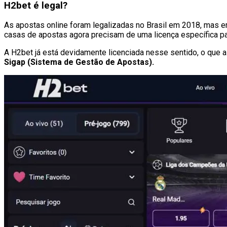
H2bet é legal?
As apostas online foram legalizadas no Brasil em 2018, mas em
casas de apostas agora precisam de uma licença específica pa
A H2bet já está devidamente licenciada nesse sentido, o que a t
Sigap (Sistema de Gestão de Apostas).