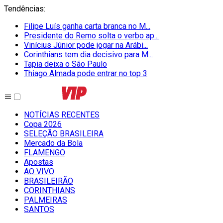
Tendências
:
Filipe Luís ganha carta branca no M...
Presidente do Remo solta o verbo ap...
Vinícius Júnior pode jogar na Arábi...
Corinthians tem dia decisivo para M...
Tapia deixa o São Paulo
Thiago Almada pode entrar no top 3
NOTÍCIAS RECENTES
Copa 2026
SELEÇÃO BRASILEIRA
Mercado da Bola
FLAMENGO
Apostas
AO VIVO
BRASILEIRÃO
CORINTHIANS
PALMEIRAS
SANTOS