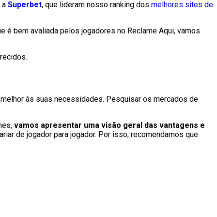
 a
Superbet
, que lideram nosso ranking dos
melhores sites de
que é bem avaliada pelos jogadores no Reclame Aqui, vamos
erecidos.
ta melhor às suas necessidades. Pesquisar os mercados de
hes,
vamos apresentar uma visão geral das vantagens e
ariar de jogador para jogador. Por isso, recomendamos que