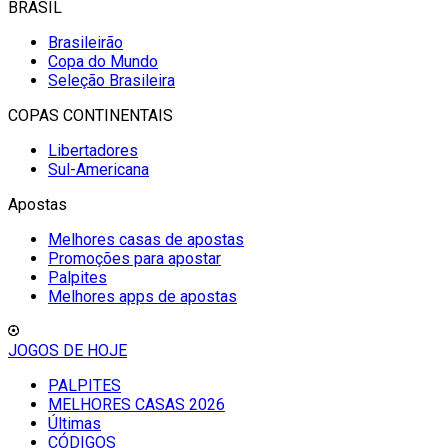
BRASIL
Brasileirão
Copa do Mundo
Seleção Brasileira
COPAS CONTINENTAIS
Libertadores
Sul-Americana
Apostas
Melhores casas de apostas
Promoções para apostar
Palpites
Melhores apps de apostas
JOGOS DE HOJE
PALPITES
MELHORES CASAS 2026
Últimas
CÓDIGOS