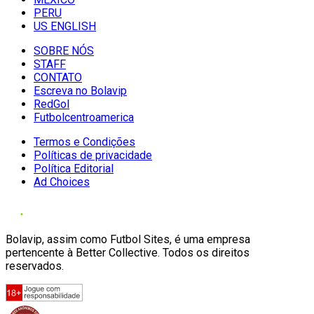
PERU
US ENGLISH
SOBRE NÓS
STAFF
CONTATO
Escreva no Bolavip
RedGol
Futbolcentroamerica
Termos e Condições
Políticas de privacidade
Política Editorial
Ad Choices
Bolavip, assim como Futbol Sites, é uma empresa
pertencente à Better Collective. Todos os direitos
reservados.