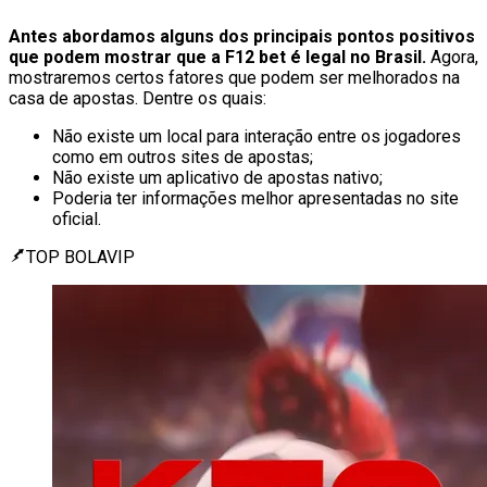
Antes abordamos alguns dos principais pontos positivos
que podem mostrar que a F12 bet é legal no Brasil.
Agora,
mostraremos certos fatores que podem ser melhorados na
casa de apostas. Dentre os quais:
Não existe um local para interação entre os jogadores
como em outros sites de apostas;
Não existe um aplicativo de apostas nativo;
Poderia ter informações melhor apresentadas no site
oficial.
TOP BOLAVIP