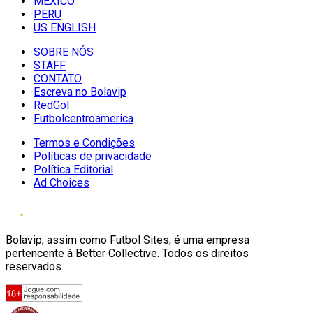
MÉXICO
PERU
US ENGLISH
SOBRE NÓS
STAFF
CONTATO
Escreva no Bolavip
RedGol
Futbolcentroamerica
Termos e Condições
Políticas de privacidade
Política Editorial
Ad Choices
Bolavip, assim como Futbol Sites, é uma empresa
pertencente à Better Collective. Todos os direitos
reservados.