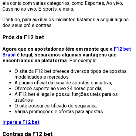
ela conta com várias categorias, como Esportes, Ao vivo,
Cassino ao vivo, E-sports, e mais.
Contudo, para auxiliar os iniciantes listamos a seguir alguns
dos seus pró e contras.
Prós da F12 bet
Agora que os apostadores têm em mente que a
F12 bet
Brasil
é legal, separamos algumas vantagens que
encontramos na plataforma.
Por exemplo:
O site da F12 bet oferece diversos tipos de apostas,
modalidades e mercados;
A página oficial da casa de apostas é intuitiva;
Oferece suporte ao vivo 24 horas por dia;
A F12 bet é legal e possui funções uteis para os
usuários;
O site possui certificado de segurança;
Várias promoções e ofertas para apostas.
Ir para a F12 bet
Contras da F12 bet