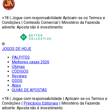
+18 | Jogue com responsabilidade Aplicam-se os Termos e
Condições | Conteúdo Comercial | Ministério da Fazenda
adverte: Aposta não é investimento.
JOGOS DE HOJE
PALPITES
Melhores casas 2026
Últimas
CÓDIGOS
Reviews
ODDS
Apps
GUIAS DE APOSTAS
+18 | Jogue com responsabilidade | Aplicam-se os Termos e
Condições |
Princípios Editoriais
| Ministério da Fazenda
adverte: Aposta não é investimento.