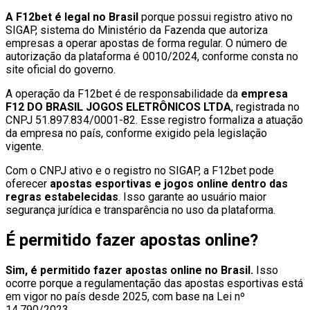
A F12bet é legal no Brasil
porque possui registro ativo no
SIGAP, sistema do Ministério da Fazenda que autoriza
empresas a operar apostas de forma regular. O número de
autorização da plataforma é 0010/2024, conforme consta no
site oficial do governo.
A operação da F12bet é de responsabilidade da
empresa
F12 DO BRASIL JOGOS ELETRÔNICOS LTDA
, registrada no
CNPJ 51.897.834/0001-82. Esse registro formaliza a atuação
da empresa no país, conforme exigido pela legislação
vigente.
Com o CNPJ ativo e o registro no SIGAP, a F12bet pode
oferecer
apostas esportivas e jogos online dentro das
regras estabelecidas
. Isso garante ao usuário maior
segurança jurídica e transparência no uso da plataforma.
É permitido fazer apostas online?
Sim, é permitido fazer apostas online no Brasil.
Isso
ocorre porque a regulamentação das apostas esportivas está
em vigor no país desde 2025, com base na Lei nº
14.790/2023.