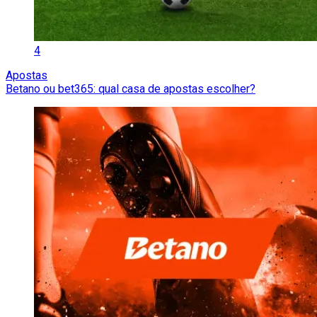
4
Apostas
Betano ou bet365: qual casa de apostas escolher?