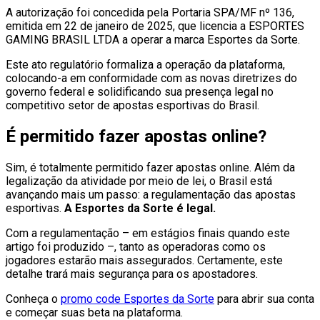
A autorização foi concedida pela Portaria SPA/MF nº 136,
emitida em 22 de janeiro de 2025, que licencia a ESPORTES
GAMING BRASIL LTDA a operar a marca Esportes da Sorte.
Este ato regulatório formaliza a operação da plataforma,
colocando-a em conformidade com as novas diretrizes do
governo federal e solidificando sua presença legal no
competitivo setor de apostas esportivas do Brasil.
É permitido fazer apostas online?
Sim, é totalmente permitido fazer apostas online. Além da
legalização da atividade por meio de lei, o Brasil está
avançando mais um passo: a regulamentação das apostas
esportivas.
A Esportes da Sorte é legal.
Com a regulamentação – em estágios finais quando este
artigo foi produzido –, tanto as operadoras como os
jogadores estarão mais assegurados. Certamente, este
detalhe trará mais segurança para os apostadores.
Conheça o
promo code Esportes da Sorte
para abrir sua conta
e começar suas beta na plataforma.