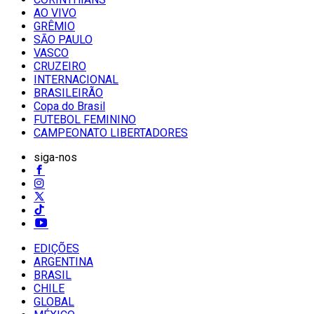
AO VIVO
GRÊMIO
SĀO PAULO
VASCO
CRUZEIRO
INTERNACIONAL
BRASILEIRÃO
Copa do Brasil
FUTEBOL FEMININO
CAMPEONATO LIBERTADORES
siga-nos
EDIÇÕES
ARGENTINA
BRASIL
CHILE
GLOBAL