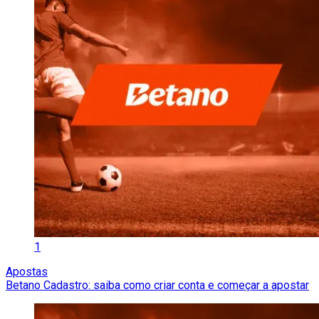
1
Apostas
Betano Cadastro: saiba como criar conta e começar a apostar