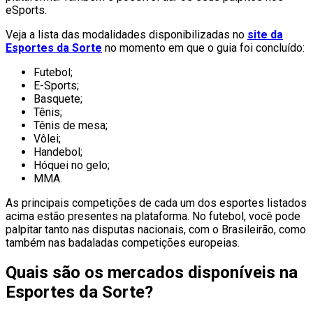
eSports.
Veja a lista das modalidades disponibilizadas no
site da
Esportes da Sorte
no momento em que o guia foi concluído:
Futebol;
E-Sports;
Basquete;
Tênis;
Tênis de mesa;
Vôlei;
Handebol;
Hóquei no gelo;
MMA.
As principais competições de cada um dos esportes listados
acima estão presentes na plataforma. No futebol, você pode
palpitar tanto nas disputas nacionais, com o Brasileirão, como
também nas badaladas competições europeias.
Quais são os mercados disponíveis na
Esportes da Sorte?