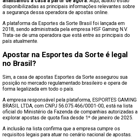
analisamos a casa a partir de agora.
Aqui, abaixo estão
disponibilizadas as principais informações relevantes sobre
a segurança dessa operadora de apostas online.
A plataforma da Esportes da Sorte Brasil foi lançada em
2018, sendo administrada pela empresa HSF Gaming N.V.
Trata-se de uma operadora que está entre as principais do
país atualmente.
Apostar na Esportes da Sorte é legal
no Brasil?
Sim, a casa de apostas Esportes da Sorte assegurou sua
posição no mercado regulamentado brasileiro e opera de
forma legalizada em todo o país.
A empresa responsável pela plataforma, ESPORTES GAMING
BRASIL LTDA, com CNPJ 56.075.466/0001-00, está na lista
oficial do Ministério da Fazenda de companhias autorizadas a
explorar apostas de quota fixa desde 1º de janeiro de 2025.
A inclusão na lista confirma que a empresa cumpre os
requisitos legais para atuar no cenário nacional de apostas.