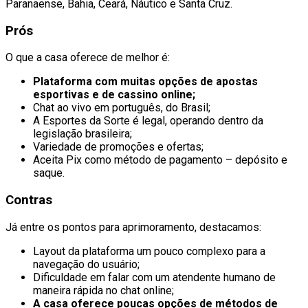
Paranaense, Bahia, Ceará, Náutico e Santa Cruz.
Prós
O que a casa oferece de melhor é:
Plataforma com muitas opções de apostas
esportivas e de cassino online;
Chat ao vivo em português, do Brasil;
A Esportes da Sorte é legal, operando dentro da
legislação brasileira;
Variedade de promoções e ofertas;
Aceita Pix como método de pagamento – depósito e
saque.
Contras
Já entre os pontos para aprimoramento, destacamos:
Layout da plataforma um pouco complexo para a
navegação do usuário;
Dificuldade em falar com um atendente humano de
maneira rápida no chat online;
A casa oferece poucas opções de métodos de