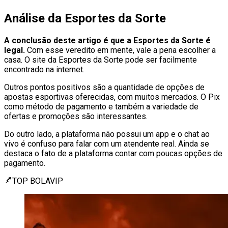
Análise da Esportes da Sorte
A conclusão deste artigo é que a Esportes da Sorte é
legal.
Com esse veredito em mente, vale a pena escolher a
casa. O site da Esportes da Sorte pode ser facilmente
encontrado na internet.
Outros pontos positivos são a quantidade de opções de
apostas esportivas oferecidas, com muitos mercados. O Pix
como método de pagamento e também a variedade de
ofertas e promoções são interessantes.
Do outro lado, a plataforma não possui um app e o chat ao
vivo é confuso para falar com um atendente real. Ainda se
destaca o fato de a plataforma contar com poucas opções de
pagamento.
TOP BOLAVIP