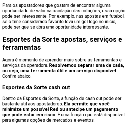
Para os apostadores que gostam de encontrar alguma
oportunidade de valor na oscilação das cotações, essa opção
pode ser interessante. Por exemplo, nas apostas em futebol,
se o time considerado favorito leva um gol logo no início,
pode ser que se abra uma oportunidade interessante.
Esportes da Sorte apostas, serviços e
ferramentas
Agora é momento de aprender mais sobre as ferramentas e
serviços da operadora.
Resolvemos separar uma de cada,
ou seja, uma ferramenta útil e um serviço disponível.
Confira abaixo.
Esportes da Sorte cash out
Dentro da Esportes da Sorte, a função de cash out pode ser
bastante útil aos apostadores.
Ela permite que você
minimize um possível Red ou antecipe um pagamento
que pode estar em risco
. É uma função que está disponível
para algumas opções de mercados e eventos.