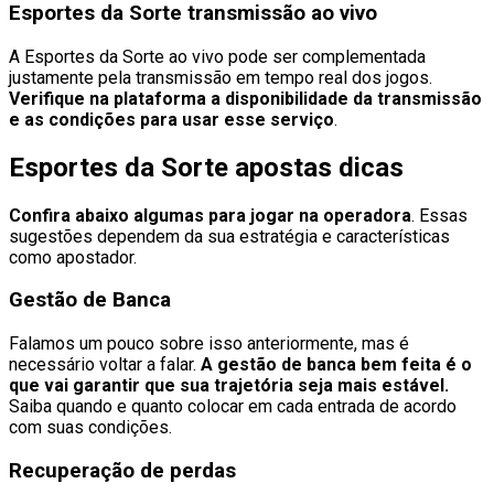
Esportes da Sorte transmissão ao vivo
A Esportes da Sorte ao vivo pode ser complementada
justamente pela transmissão em tempo real dos jogos.
Verifique na plataforma a disponibilidade da transmissão
e as condições para usar esse serviço
.
Esportes da Sorte apostas dicas
Confira abaixo algumas para jogar na operadora
. Essas
sugestões dependem da sua estratégia e características
como apostador.
Gestão de Banca
Falamos um pouco sobre isso anteriormente, mas é
necessário voltar a falar.
A gestão de banca bem feita é o
que vai garantir que sua trajetória seja mais estável.
Saiba quando e quanto colocar em cada entrada de acordo
com suas condições.
Recuperação de perdas