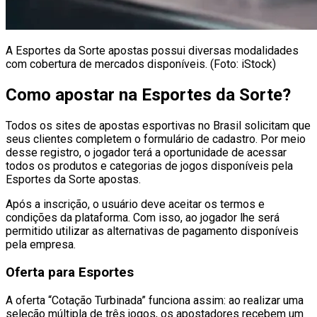
A Esportes da Sorte apostas possui diversas modalidades
com cobertura de mercados disponíveis. (Foto: iStock)
Como apostar na Esportes da Sorte?
Todos os sites de apostas esportivas no Brasil solicitam que
seus clientes completem o formulário de cadastro. Por meio
desse registro, o jogador terá a oportunidade de acessar
todos os produtos e categorias de jogos disponíveis pela
Esportes da Sorte apostas.
Após a inscrição, o usuário deve aceitar os termos e
condições da plataforma. Com isso, ao jogador lhe será
permitido utilizar as alternativas de pagamento disponíveis
pela empresa.
Oferta para Esportes
A oferta “Cotação Turbinada” funciona assim: ao realizar uma
seleção múltipla de três jogos, os apostadores recebem um