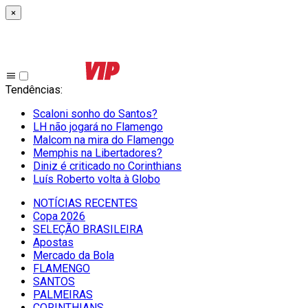
×
Tendências
:
Scaloni sonho do Santos?
LH não jogará no Flamengo
Malcom na mira do Flamengo
Memphis na Libertadores?
Diniz é criticado no Corinthians
Luís Roberto volta à Globo
NOTÍCIAS RECENTES
Copa 2026
SELEÇÃO BRASILEIRA
Apostas
Mercado da Bola
FLAMENGO
SANTOS
PALMEIRAS
CORINTHIANS