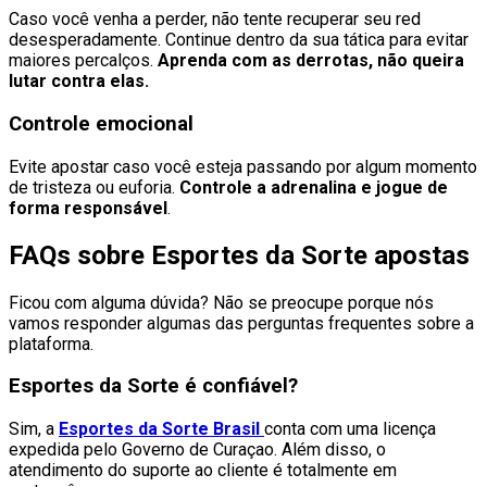
Caso você venha a perder, não tente recuperar seu red
desesperadamente. Continue dentro da sua tática para evitar
maiores percalços.
Aprenda com as derrotas, não queira
lutar contra elas.
Controle emocional
Evite apostar caso você esteja passando por algum momento
de tristeza ou euforia.
Controle a adrenalina e jogue de
forma responsável
.
FAQs sobre Esportes da Sorte apostas
Ficou com alguma dúvida? Não se preocupe porque nós
vamos responder algumas das perguntas frequentes sobre a
plataforma.
Esportes da Sorte é confiável?
Sim, a
Esportes da Sorte Brasil
conta com uma licença
expedida pelo Governo de Curaçao. Além disso, o
atendimento do suporte ao cliente é totalmente em