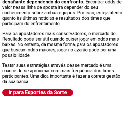
desafiante dependendo do confronto.
Encontrar odds de
valor nessa linha de aposta irá depender do seu
conhecimento sobre ambas equipes. Por isso, esteja atento
quanto às últimas notícias e resultados dos times que
participam do enfrentamento.
Para os apostadores mais conservadores, o mercado de
Resultado pode ser útil quando quiser jogar em odds mais
baixas. No entanto, da mesma forma, para os apostadores
que buscam odds maiores, jogar no azarão pode ser uma
possibilidade.
Testar suas estratégias através desse mercado é uma
chance de se aproximar com mais frequência dos times
participantes. Uma dica importante é fazer a correta gestão
da sua banca.