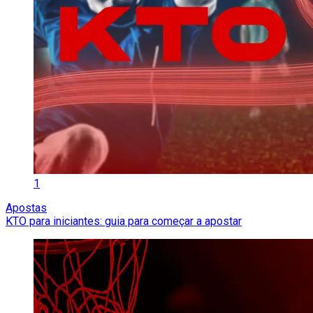
1
Apostas
KTO para iniciantes: guia para começar a apostar