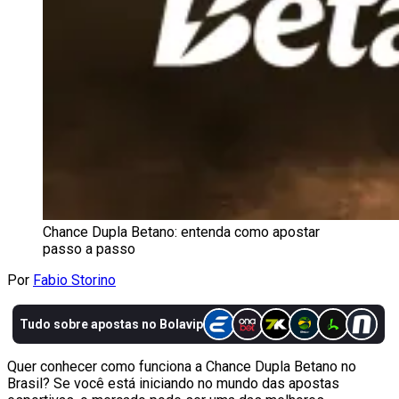
Chance Dupla Betano: entenda como apostar
passo a passo
Por
Fabio Storino
Quer conhecer como funciona a Chance Dupla Betano no
Brasil? Se você está iniciando no mundo das apostas