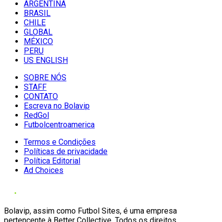
ARGENTINA
BRASIL
CHILE
GLOBAL
MÉXICO
PERU
US ENGLISH
SOBRE NÓS
STAFF
CONTATO
Escreva no Bolavip
RedGol
Futbolcentroamerica
Termos e Condições
Políticas de privacidade
Política Editorial
Ad Choices
Bolavip, assim como Futbol Sites, é uma empresa
pertencente à Better Collective. Todos os direitos