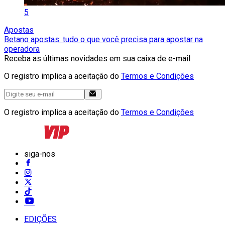
5
Apostas
Betano apostas: tudo o que você precisa para apostar na
operadora
Receba as últimas novidades em sua caixa de e-mail
O registro implica a aceitação do
Termos e Condições
O registro implica a aceitação do
Termos e Condições
siga-nos
EDIÇÕES