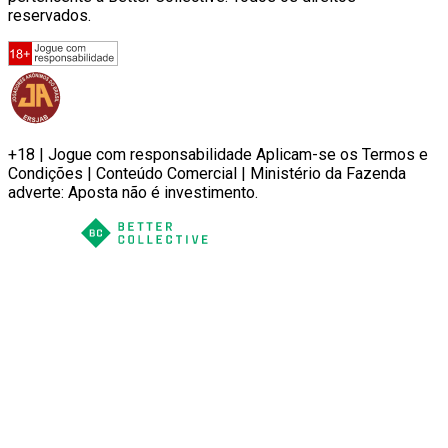
reservados.
+18 | Jogue com responsabilidade Aplicam-se os Termos e
Condições | Conteúdo Comercial | Ministério da Fazenda
adverte: Aposta não é investimento.