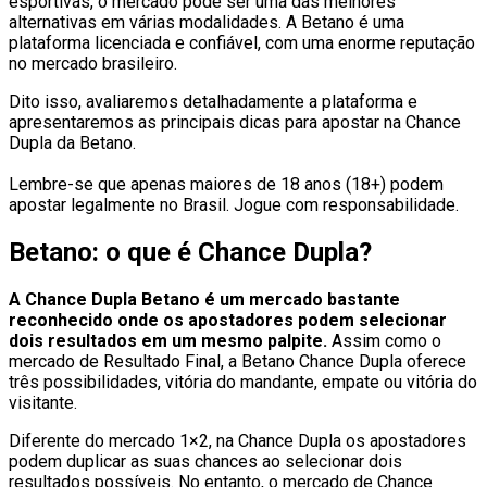
esportivas, o mercado pode ser uma das melhores
alternativas em várias modalidades. A Betano é uma
plataforma licenciada e confiável, com uma enorme reputação
no mercado brasileiro.
Dito isso, avaliaremos detalhadamente a plataforma e
apresentaremos as principais dicas para apostar na Chance
Dupla da Betano.
Lembre-se que apenas maiores de 18 anos (18+) podem
apostar legalmente no Brasil. Jogue com responsabilidade.
Betano: o que é Chance Dupla?
A Chance Dupla Betano é um mercado bastante
reconhecido onde os apostadores podem selecionar
dois resultados em um mesmo palpite.
Assim como o
mercado de Resultado Final, a Betano Chance Dupla oferece
três possibilidades, vitória do mandante, empate ou vitória do
visitante.
Diferente do mercado 1×2, na Chance Dupla os apostadores
podem duplicar as suas chances ao selecionar dois
resultados possíveis. No entanto, o mercado de Chance