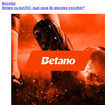
Apostas
Betano ou bet365: qual casa de apostas escolher?