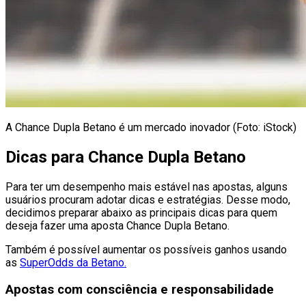
A Chance Dupla Betano é um mercado inovador (Foto: iStock)
Dicas para Chance Dupla Betano
Para ter um desempenho mais estável nas apostas, alguns
usuários procuram adotar dicas e estratégias. Desse modo,
decidimos preparar abaixo as principais dicas para quem
deseja fazer uma aposta Chance Dupla Betano.
Também é possível aumentar os possíveis ganhos usando
as
SuperOdds da Betano.
Apostas com consciência e responsabilidade