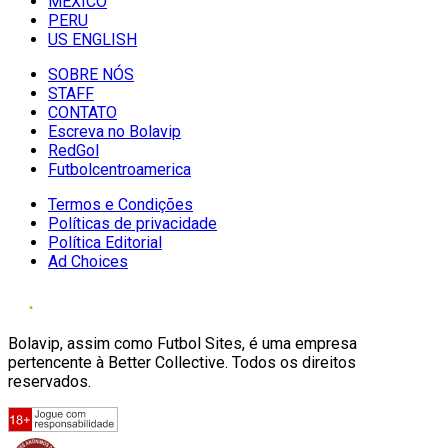
MÉXICO
PERU
US ENGLISH
SOBRE NÓS
STAFF
CONTATO
Escreva no Bolavip
RedGol
Futbolcentroamerica
Termos e Condições
Políticas de privacidade
Política Editorial
Ad Choices
Bolavip, assim como Futbol Sites, é uma empresa
pertencente à Better Collective. Todos os direitos
reservados.