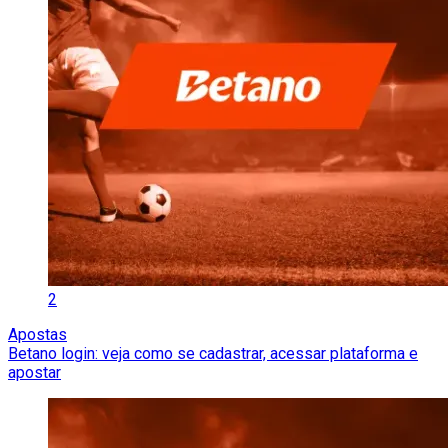
2
Apostas
Betano login: veja como se cadastrar, acessar plataforma e
apostar