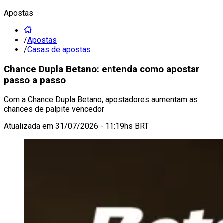
Apostas
/
Apostas
/
Casas de apostas
Chance Dupla Betano: entenda como apostar
passo a passo
Com a Chance Dupla Betano, apostadores aumentam as
chances de palpite vencedor
Atualizada em
31/07/2026 - 11:19hs BRT