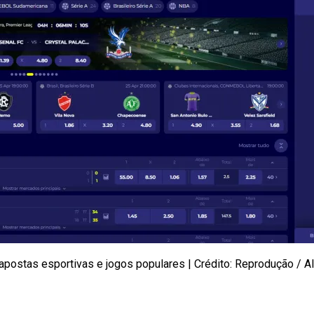
apostas esportivas e jogos populares | Crédito: Reprodução / A