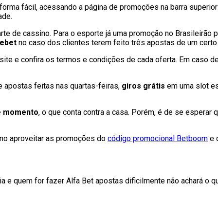
 forma fácil, acessando a página de promoções na barra superio
ade.
 de cassino. Para o esporte já uma promoção no Brasileirão pa
eebet
no caso dos clientes terem feito três apostas de um cert
ite e confira os termos e condições de cada oferta. Em caso de
e apostas feitas nas quartas-feiras,
giros grátis
em uma slot es
te momento
, o que conta contra a casa. Porém, é de se espera
como aproveitar as promoções do
código promocional Betboom
e 
a e quem for fazer Alfa Bet apostas dificilmente não achará o q