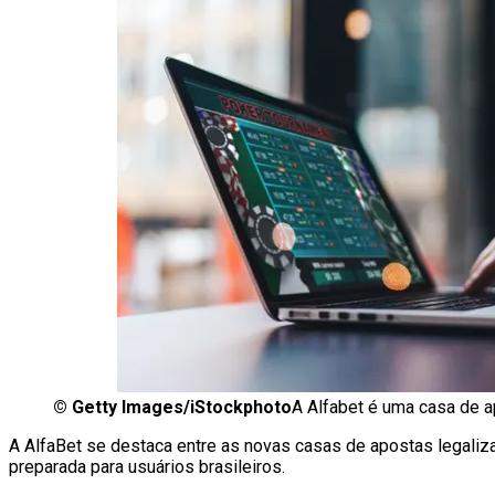
©
Getty Images/iStockphoto
A Alfabet é uma casa de 
A AlfaBet se destaca entre as novas casas de apostas legaliz
preparada para usuários brasileiros.