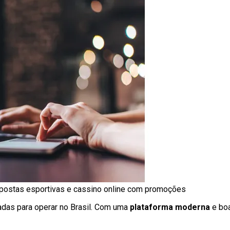
apostas esportivas e cassino online com promoções
adas para operar no Brasil. Com uma
plataforma moderna
e bo