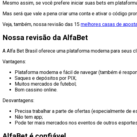
Mesmo assim, se você prefere iniciar suas bets em platafor
Mas será que vale a pena criar uma conta e ativar o código pr
Veja, também, nossa revisão das 15
melhores casas de apost
Nossa revisão da AlfaBet
A Alfa Bet Brasil oferece uma plataforma moderna para seus 
Vantagens:
Plataforma moderna e fácil de navegar (também é respon
Saques e depósitos por PIX;
Muitos mercados de futebol;
Bom cassino online.
Desvantagens:
Precisa trabalhar a parte de ofertas (especialmente de e
Não tem app;
Pode ter mais mercados nos eventos de outros esportes 
AlfaBet é confiável