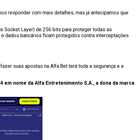
 vamos responder com mais detalhes, mas já antecipamos que
re Socket Layer) de 256 bits para proteger todas as
 e dados bancários ficam protegidos contra interceptações
fazer suas apostas na Alfa.Bet terá toda a segurança e a
24 em nome da Alfa Entretenimento S.A., a dona da marca