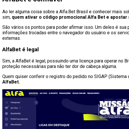
Ao ler alguma coisa sobre a Alfa.Bet Brasil e conhecer mais s
sim,
quem ativar o código promocional Alfa Bet e apostar
São vários os pontos para poder afirmar isso. Um deles é sua p
informações trocadas entre o navegador do usuário e os servi
externas.
AlfaBet é legal
Sim, a AlfaBet é legal, possuindo uma licença para operar no B
proteção necessárias para não ter dor de cabeça alguma.
Quem quiser conferir o registro do pedido no SIGAP (Sistema
AlfaBet.