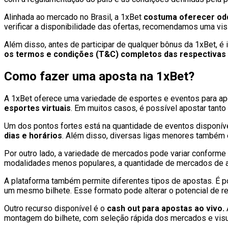
Alinhada ao mercado no Brasil, a 1xBet
costuma oferecer odd
verificar a disponibilidade das ofertas, recomendamos uma visit
Além disso, antes de participar de qualquer bônus da 1xBet, é
os termos e condições (T&C) completos das respectivas
Como fazer uma aposta na 1xBet?
A 1xBet oferece uma variedade de esportes e eventos para apo
esportes virtuais
. Em muitos casos, é possível apostar tanto 
Um dos pontos fortes está na quantidade de eventos disponíve
dias e horários
. Além disso, diversas ligas menores também 
Por outro lado, a variedade de mercados pode variar conforme 
modalidades menos populares, a quantidade de mercados de a
A plataforma também permite diferentes tipos de apostas. É p
um mesmo bilhete. Esse formato pode alterar o potencial de r
Outro recurso disponível é o
cash out para apostas ao vivo.
montagem do bilhete, com seleção rápida dos mercados e vis