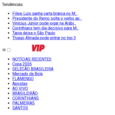
Tendências
:
Filipe Luís ganha carta branca no M...
Presidente do Remo solta o verbo ap...
Vinícius Júnior pode jogar na Arábi...
Corinthians tem dia decisivo para M...
Tapia deixa o São Paulo
Thiago Almada pode entrar no top 3
NOTÍCIAS RECENTES
Copa 2026
SELEÇÃO BRASILEIRA
Mercado da Bola
FLAMENGO
Apostas
AO VIVO
BRASILEIRÃO
CORINTHIANS
PALMEIRAS
SANTOS