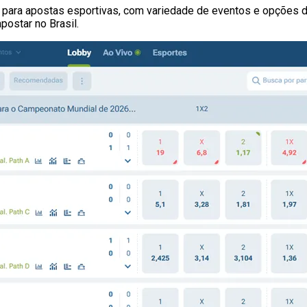
 para apostas esportivas, com variedade de eventos e opções d
ostar no Brasil.