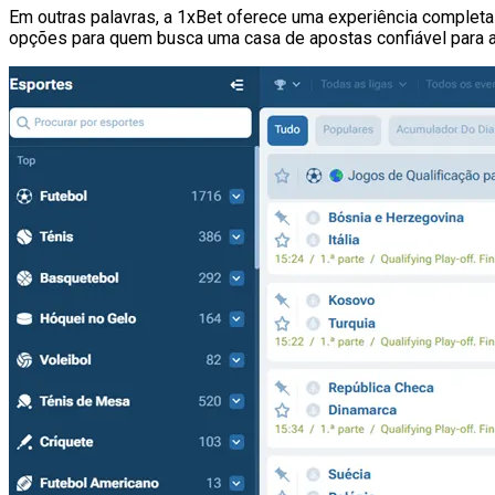
Em outras palavras, a 1xBet oferece uma experiência completa
opções para quem busca uma casa de apostas confiável para ap