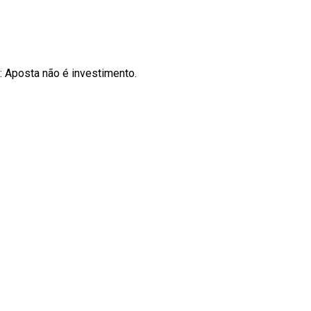
: Aposta não é investimento.