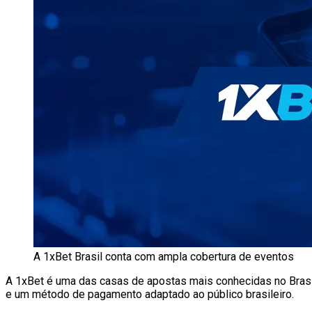
A 1xBet Brasil conta com ampla cobertura de eventos
A 1xBet é uma das casas de apostas mais conhecidas no Brasil
e um método de pagamento adaptado ao público brasileiro.