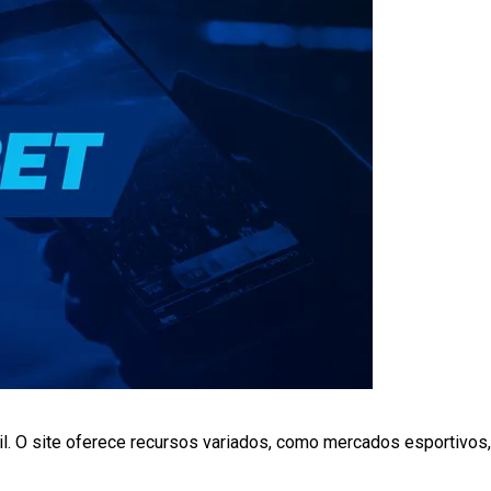
. O site oferece recursos variados, como mercados esportivos,