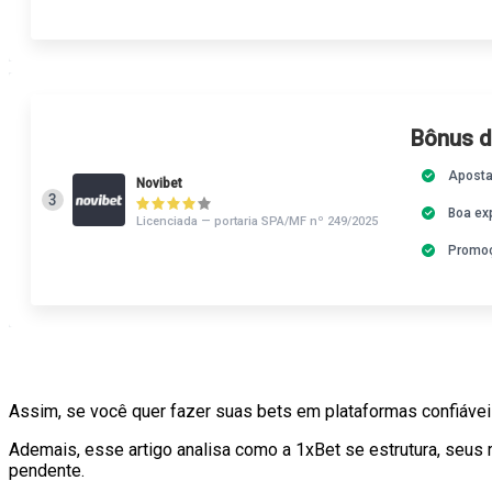
Assim, se você quer fazer suas bets em plataformas confiáve
Ademais, esse artigo analisa como a 1xBet se estrutura, seus
pendente.