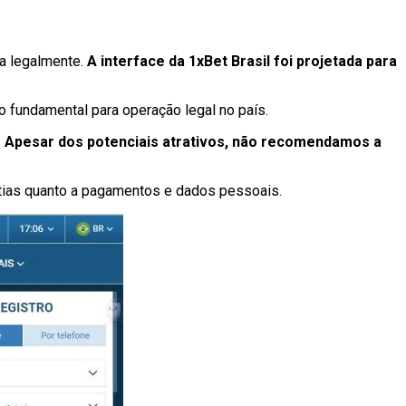
a legalmente.
A interface da 1xBet Brasil foi projetada para
o fundamental para operação legal no país.
.
Apesar dos potenciais atrativos, não recomendamos a
rantias quanto a pagamentos e dados pessoais.