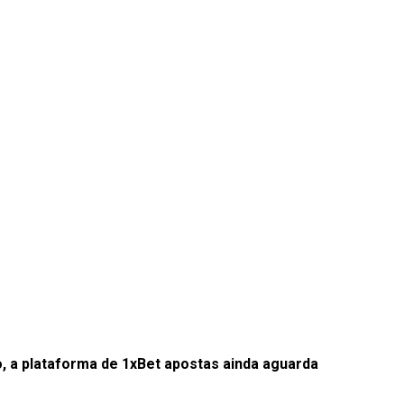
, a plataforma de 1xBet apostas ainda aguarda