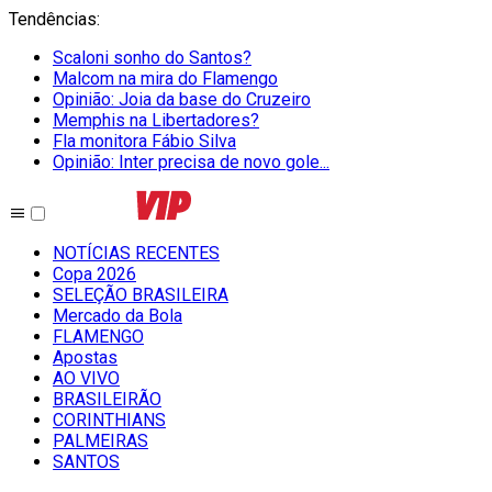
Tendências
:
Scaloni sonho do Santos?
Malcom na mira do Flamengo
Opinião: Joia da base do Cruzeiro
Memphis na Libertadores?
Fla monitora Fábio Silva
Opinião: Inter precisa de novo gole...
NOTÍCIAS RECENTES
Copa 2026
SELEÇÃO BRASILEIRA
Mercado da Bola
FLAMENGO
Apostas
AO VIVO
BRASILEIRÃO
CORINTHIANS
PALMEIRAS
SANTOS