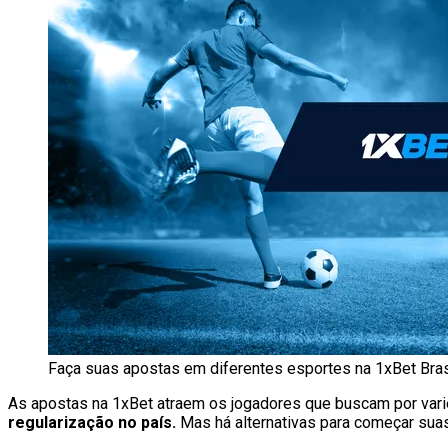
Faça suas apostas em diferentes esportes na 1xBet Brasil
As apostas na 1xBet atraem os jogadores que buscam por var
regularização no país.
Mas há alternativas para começar suas