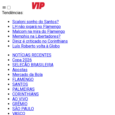
Tendências
:
Scaloni sonho do Santos?
LH não jogará no Flamengo
Malcom na mira do Flamengo
Memphis na Libertadores?
Diniz é criticado no Corinthians
Luís Roberto volta à Globo
NOTÍCIAS RECENTES
Copa 2026
SELEÇÃO BRASILEIRA
Apostas
Mercado da Bola
FLAMENGO
SANTOS
PALMEIRAS
CORINTHIANS
AO VIVO
GRÊMIO
SĀO PAULO
VASCO