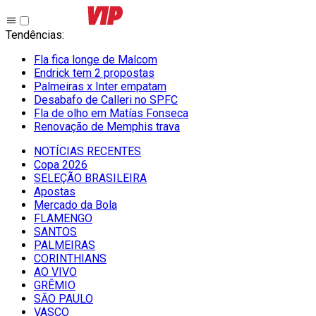
Tendências
:
Fla fica longe de Malcom
Endrick tem 2 propostas
Palmeiras x Inter empatam
Desabafo de Calleri no SPFC
Fla de olho em Matías Fonseca
Renovação de Memphis trava
NOTÍCIAS RECENTES
Copa 2026
SELEÇÃO BRASILEIRA
Apostas
Mercado da Bola
FLAMENGO
SANTOS
PALMEIRAS
CORINTHIANS
AO VIVO
GRÊMIO
SĀO PAULO
VASCO