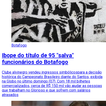
Botafogo
Ibope do título de 95 "salva"
funcionários do Botafogo
Clube alvinegro vendeu ingressos simbólicospara a decisão
histórica do Campeonato Brasileiro diante do Santos, exibida
na Globo no último domingo (07). Com 18 mil bilhetes
comercializados, cerca de R$ 150 mil vão ajudar as pessoas
que trabalham no Glorioso e que sofrem com salários
atrasados