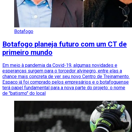
Botafogo
Botafogo planeja futuro com um CT de
primeiro mundo
Em meio à pandemia da Covid-19, algumas novidades e
esperanças surgem para o torcedor alvinegro, entre elas a
chance mais concreta de ver seu novo Centro de Treinamento.
Espaço já foi comprado pelos empresários e o botafoguense
terá papel fundamental para a nova parte do projeto: o nome
de "batismo" do local