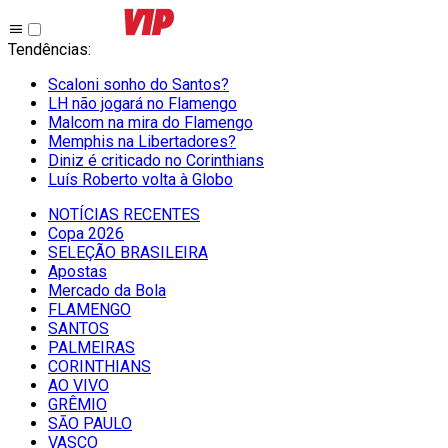
Tendências
:
Scaloni sonho do Santos?
LH não jogará no Flamengo
Malcom na mira do Flamengo
Memphis na Libertadores?
Diniz é criticado no Corinthians
Luís Roberto volta à Globo
NOTÍCIAS RECENTES
Copa 2026
SELEÇÃO BRASILEIRA
Apostas
Mercado da Bola
FLAMENGO
SANTOS
PALMEIRAS
CORINTHIANS
AO VIVO
GRÊMIO
SĀO PAULO
VASCO