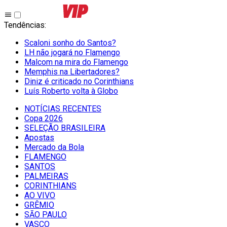
Tendências
:
Scaloni sonho do Santos?
LH não jogará no Flamengo
Malcom na mira do Flamengo
Memphis na Libertadores?
Diniz é criticado no Corinthians
Luís Roberto volta à Globo
NOTÍCIAS RECENTES
Copa 2026
SELEÇÃO BRASILEIRA
Apostas
Mercado da Bola
FLAMENGO
SANTOS
PALMEIRAS
CORINTHIANS
AO VIVO
GRÊMIO
SĀO PAULO
VASCO