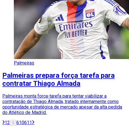
Palmeiras
Palmeiras prepara força tarefa para
contratar Thiago Almada
Palmeiras monta força-tarefa para tentar viabilizar a
contratação de Thiago Almada, tratado internamente como
oportunidade estratégica de mercado apesar da alta pedida
do Atlético de Madrid.
1
2
610
611
3