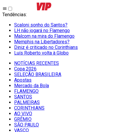
Tendências
:
Scaloni sonho do Santos?
LH não jogará no Flamengo
Malcom na mira do Flamengo
Memphis na Libertadores?
Diniz é criticado no Corinthians
Luís Roberto volta à Globo
NOTÍCIAS RECENTES
Copa 2026
SELEÇÃO BRASILEIRA
Apostas
Mercado da Bola
FLAMENGO
SANTOS
PALMEIRAS
CORINTHIANS
AO VIVO
GRÊMIO
SĀO PAULO
VASCO