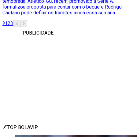
temporada. Atlético-GO, recém-promovido à Série A,
formalizou proposta para contar com o beque e Rodrigo
Caetano pode definir os trâmites ainda essa semana
1
2
3
4
PUBLICIDADE
TOP BOLAVIP