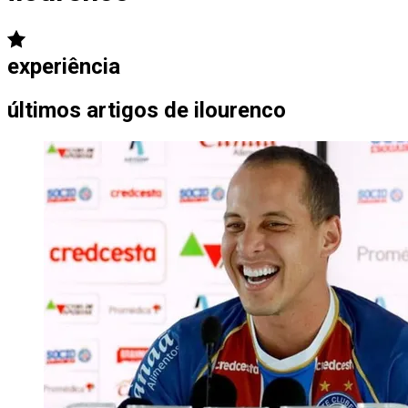
experiência
últimos artigos de
ilourenco