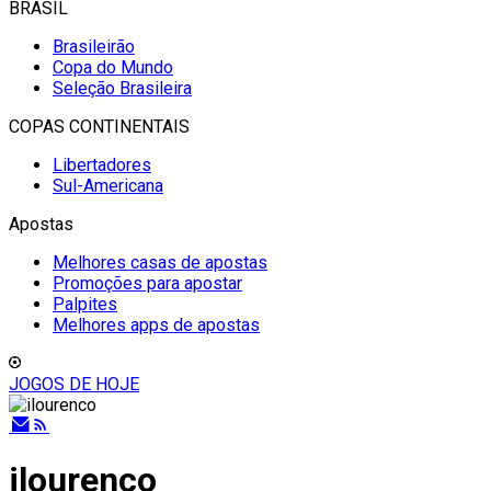
BRASIL
Brasileirão
Copa do Mundo
Seleção Brasileira
COPAS CONTINENTAIS
Libertadores
Sul-Americana
Apostas
Melhores casas de apostas
Promoções para apostar
Palpites
Melhores apps de apostas
JOGOS DE HOJE
ilourenco