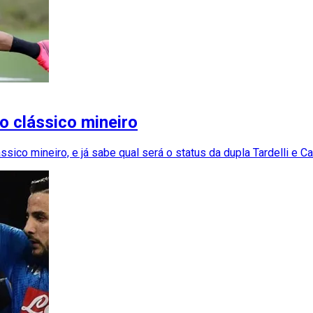
o clássico mineiro
ico mineiro, e já sabe qual será o status da dupla Tardelli e Ca