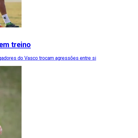
em treino
jogadores do Vasco trocam agressões entre si