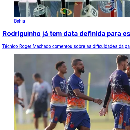
Bahia
Rodriguinho já tem data definida para es
Técnico Roger Machado comentou sobre as dificuldades da part