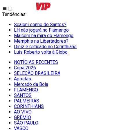
Tendências
:
Scaloni sonho do Santos?
LH não jogará no Flamengo
Malcom na mira do Flamengo
Memphis na Libertadores?
Diniz é criticado no Corinthians
Luís Roberto volta à Globo
NOTÍCIAS RECENTES
Copa 2026
SELEÇÃO BRASILEIRA
Apostas
Mercado da Bola
FLAMENGO
SANTOS
PALMEIRAS
CORINTHIANS
AO VIVO
GRÊMIO
SĀO PAULO
VASCO