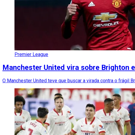
Premier League
Manchester United vira sobre Brighton 
O Manchester United teve que buscar a virada contra o frágil B