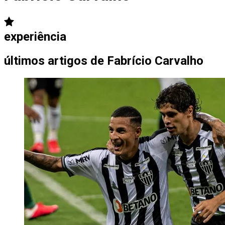
experiência
últimos artigos de
Fabrício Carvalho