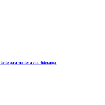
tante para manter a vice-liderança.