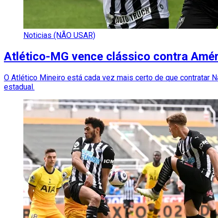
Noticias (NÃO USAR)
Atlético-MG vence clássico contra Amé
O Atlético Mineiro está cada vez mais certo de que contratar N
estadual.