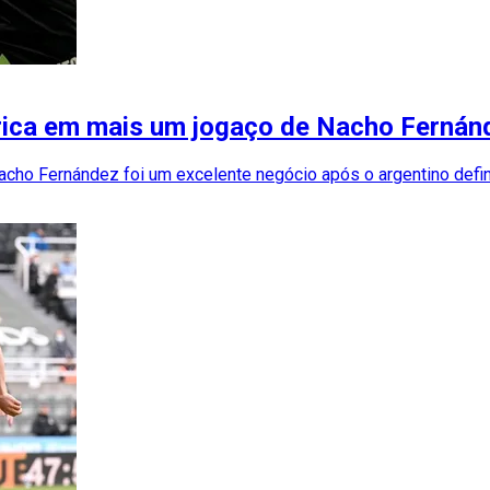
rica em mais um jogaço de Nacho Fernán
acho Fernández foi um excelente negócio após o argentino defini