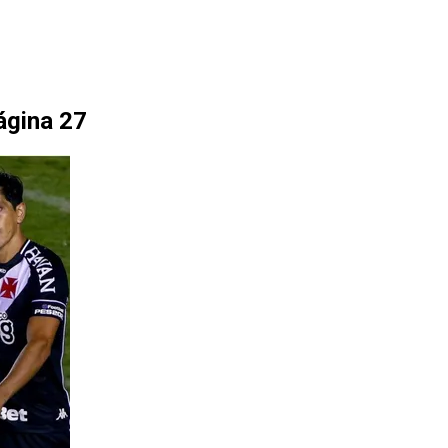
ágina 27