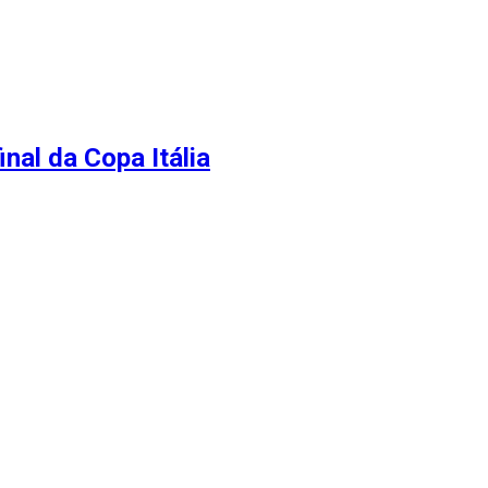
inal da Copa Itália