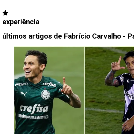
experiência
últimos artigos de
Fabrício Carvalho - P