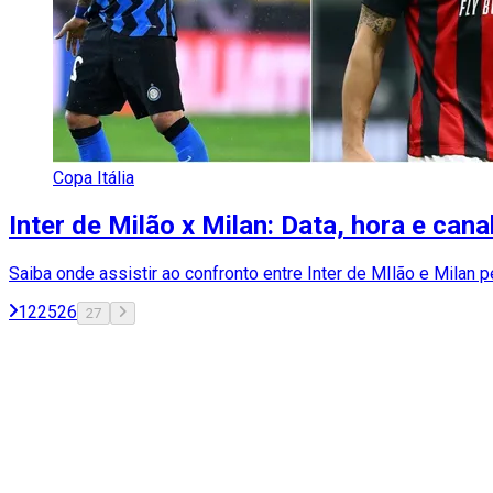
Copa Itália
Inter de Milão x Milan: Data, hora e can
Saiba onde assistir ao confronto entre Inter de MIlão e Milan p
1
2
25
26
27