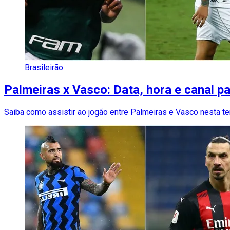
Brasileirão
Palmeiras x Vasco: Data, hora e canal pa
Saiba como assistir ao jogão entre Palmeiras e Vasco nesta terç