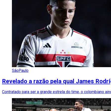
SãoPaulo
Revelado a razão pela qual James Rodrí
Contratado para ser a grande estrela do time, o colombiano ai