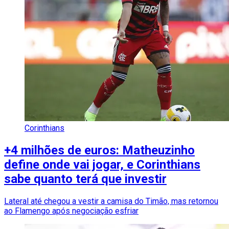
Corinthians
+4 milhões de euros: Matheuzinho
define onde vai jogar, e Corinthians
sabe quanto terá que investir
Lateral até chegou a vestir a camisa do Timão, mas retornou
ao Flamengo após negociação esfriar