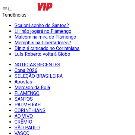
Tendências
:
Scaloni sonho do Santos?
LH não jogará no Flamengo
Malcom na mira do Flamengo
Memphis na Libertadores?
Diniz é criticado no Corinthians
Luís Roberto volta à Globo
NOTÍCIAS RECENTES
Copa 2026
SELEÇÃO BRASILEIRA
Apostas
Mercado da Bola
FLAMENGO
SANTOS
PALMEIRAS
CORINTHIANS
AO VIVO
GRÊMIO
SĀO PAULO
VASCO