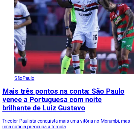
SãoPaulo
Mais três pontos na conta: São Paulo
vence a Portuguesa com noite
brilhante de Luiz Gustavo
Tricolor Paulista conquista mais uma vitória no Morumbi, mas
uma notícia preocupa a torcida