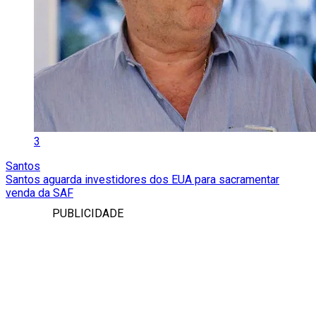
3
Santos
Santos aguarda investidores dos EUA para sacramentar
venda da SAF
PUBLICIDADE