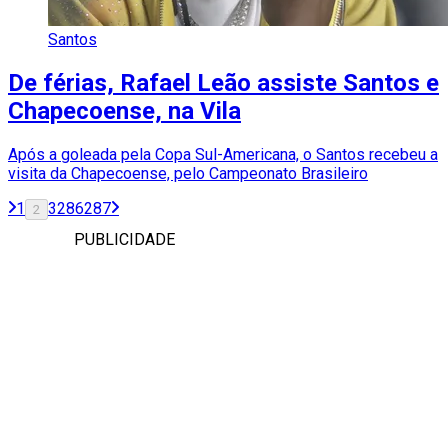
Santos
De férias, Rafael Leão assiste Santos e
Chapecoense, na Vila
Após a goleada pela Copa Sul-Americana, o Santos recebeu a
visita da Chapecoense, pelo Campeonato Brasileiro
1
3
286
287
2
PUBLICIDADE