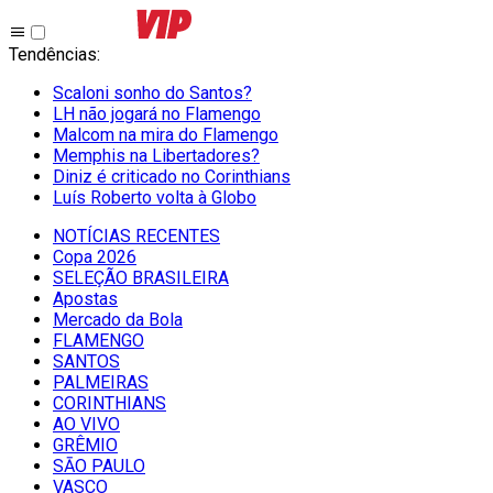
Tendências
:
Scaloni sonho do Santos?
LH não jogará no Flamengo
Malcom na mira do Flamengo
Memphis na Libertadores?
Diniz é criticado no Corinthians
Luís Roberto volta à Globo
NOTÍCIAS RECENTES
Copa 2026
SELEÇÃO BRASILEIRA
Apostas
Mercado da Bola
FLAMENGO
SANTOS
PALMEIRAS
CORINTHIANS
AO VIVO
GRÊMIO
SĀO PAULO
VASCO