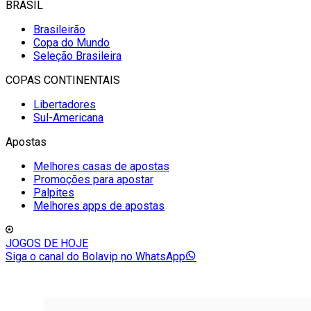
BRASIL
Brasileirão
Copa do Mundo
Seleção Brasileira
COPAS CONTINENTAIS
Libertadores
Sul-Americana
Apostas
Melhores casas de apostas
Promoções para apostar
Palpites
Melhores apps de apostas
JOGOS DE HOJE
Siga o canal do Bolavip no WhatsApp