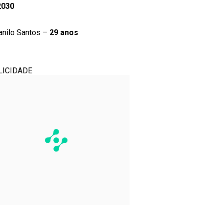
2030
 Danilo Santos –
29 anos
LICIDADE