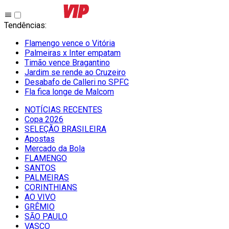
Tendências
:
Flamengo vence o Vitória
Palmeiras x Inter empatam
Timão vence Bragantino
Jardim se rende ao Cruzeiro
Desabafo de Calleri no SPFC
Fla fica longe de Malcom
NOTÍCIAS RECENTES
Copa 2026
SELEÇÃO BRASILEIRA
Apostas
Mercado da Bola
FLAMENGO
SANTOS
PALMEIRAS
CORINTHIANS
AO VIVO
GRÊMIO
SĀO PAULO
VASCO