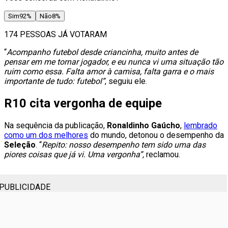
Sim
92
%
Não
8
%
174 PESSOAS JÁ VOTARAM
“
Acompanho futebol desde criancinha, muito antes de
pensar em me tornar jogador, e eu nunca vi uma situação tão
ruim como essa. Falta amor à camisa, falta garra e o mais
importante de tudo: futebol”
, seguiu ele.
R10 cita vergonha de equipe
Na sequência da publicação,
Ronaldinho Gaúcho
,
lembrado
como um dos melhores
do mundo, detonou o desempenho da
Seleção
. “
Repito: nosso desempenho tem sido uma das
piores coisas que já vi. Uma vergonha”,
reclamou.
PUBLICIDADE