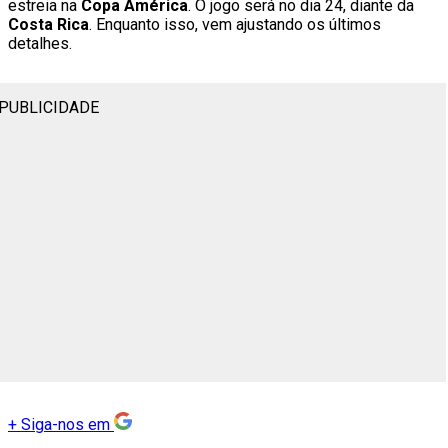
estreia na
Copa América
. O jogo será no dia 24, diante da
Costa Rica
. Enquanto isso, vem ajustando os últimos
detalhes.
PUBLICIDADE
+
Siga-nos em