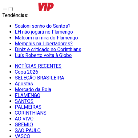
Tendências
:
Scaloni sonho do Santos?
LH não jogará no Flamengo
Malcom na mira do Flamengo
Memphis na Libertadores?
Diniz é criticado no Corinthians
Luís Roberto volta à Globo
NOTÍCIAS RECENTES
Copa 2026
SELEÇÃO BRASILEIRA
Apostas
Mercado da Bola
FLAMENGO
SANTOS
PALMEIRAS
CORINTHIANS
AO VIVO
GRÊMIO
SĀO PAULO
VASCO