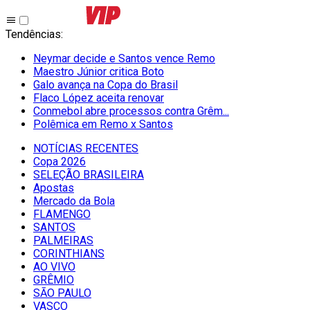
Tendências
:
Neymar decide e Santos vence Remo
Maestro Júnior critica Boto
Galo avança na Copa do Brasil
Flaco López aceita renovar
Conmebol abre processos contra Grêm...
Polêmica em Remo x Santos
NOTÍCIAS RECENTES
Copa 2026
SELEÇÃO BRASILEIRA
Apostas
Mercado da Bola
FLAMENGO
SANTOS
PALMEIRAS
CORINTHIANS
AO VIVO
GRÊMIO
SĀO PAULO
VASCO