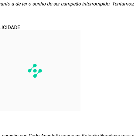
 quanto a de ter o sonho de ser campeão interrompido. Tentamos
LICIDADE
o
garantiu que Carlo Ancelotti segue na Seleção Brasileira para o 