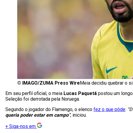
©
IMAGO/ZUMA Press Wire
Meia decidiu quebrar o s
Em seu perfil oficial, o meia
Lucas Paquetá
postou um longo 
Seleção foi derrotada pela Noruega.
Segundo o jogador do Flamengo, o elenco
fez o que pôde
:
“D
queria poder estar em campo
”
, iniciou.
+
Siga-nos em