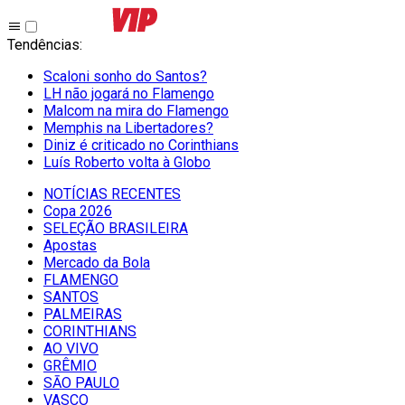
Tendências
:
Scaloni sonho do Santos?
LH não jogará no Flamengo
Malcom na mira do Flamengo
Memphis na Libertadores?
Diniz é criticado no Corinthians
Luís Roberto volta à Globo
NOTÍCIAS RECENTES
Copa 2026
SELEÇÃO BRASILEIRA
Apostas
Mercado da Bola
FLAMENGO
SANTOS
PALMEIRAS
CORINTHIANS
AO VIVO
GRÊMIO
SĀO PAULO
VASCO