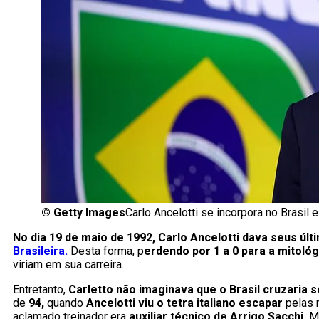
©
Getty Images
Carlo Ancelotti se incorpora no Brasil
No dia 19 de maio de 1992, Carlo Ancelotti dava seus úl
Brasileira.
Desta forma, p
erdendo por 1 a 0 para a mitoló
viriam em sua carreira.
Entretanto,
Carletto não imaginava que o Brasil cruzaria 
de
94,
quando
Ancelotti viu o tetra italiano escapar
pelas 
aclamado treinador era
auxiliar técnico de Arrigo Sacchi.
M