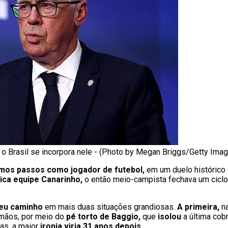
 e o Brasil se incorpora nele - (Photo by Megan Briggs/Getty Ima
timos passos como jogador de futebol,
em um duelo histórico
gica equipe Canarinho,
o então meio-campista fechava um ciclo,
seu caminho
em mais duas situações grandiosas.
A primeira,
n
mãos, por meio do
pé torto de Baggio,
que
isolou
a última cob
as, a maior
ironia viria 31 anos depois.