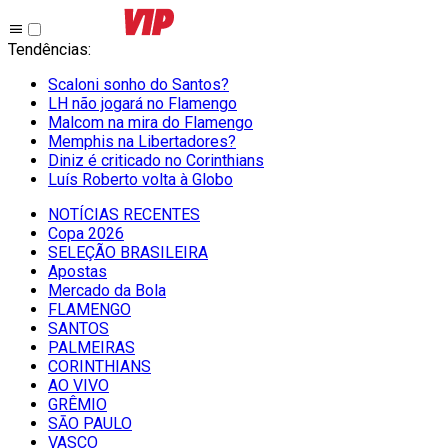
Tendências
:
Scaloni sonho do Santos?
LH não jogará no Flamengo
Malcom na mira do Flamengo
Memphis na Libertadores?
Diniz é criticado no Corinthians
Luís Roberto volta à Globo
NOTÍCIAS RECENTES
Copa 2026
SELEÇÃO BRASILEIRA
Apostas
Mercado da Bola
FLAMENGO
SANTOS
PALMEIRAS
CORINTHIANS
AO VIVO
GRÊMIO
SĀO PAULO
VASCO