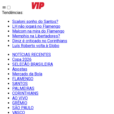
Tendências
:
Scaloni sonho do Santos?
LH não jogará no Flamengo
Malcom na mira do Flamengo
Memphis na Libertadores?
Diniz é criticado no Corinthians
Luís Roberto volta à Globo
NOTÍCIAS RECENTES
Copa 2026
SELEÇÃO BRASILEIRA
Apostas
Mercado da Bola
FLAMENGO
SANTOS
PALMEIRAS
CORINTHIANS
AO VIVO
GRÊMIO
SĀO PAULO
VASCO