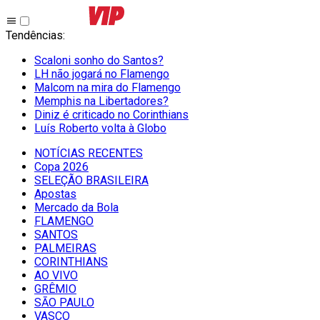
Tendências
:
Scaloni sonho do Santos?
LH não jogará no Flamengo
Malcom na mira do Flamengo
Memphis na Libertadores?
Diniz é criticado no Corinthians
Luís Roberto volta à Globo
NOTÍCIAS RECENTES
Copa 2026
SELEÇÃO BRASILEIRA
Apostas
Mercado da Bola
FLAMENGO
SANTOS
PALMEIRAS
CORINTHIANS
AO VIVO
GRÊMIO
SĀO PAULO
VASCO